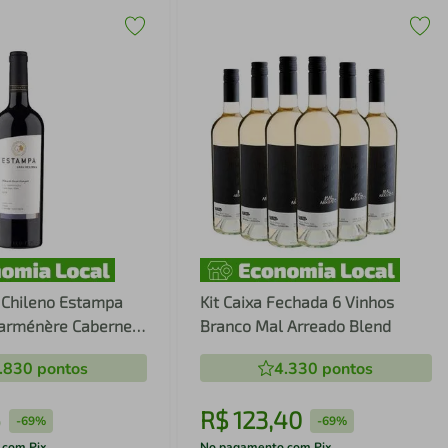
leno Estampa
Kit Caixa Fechada 6 Vinhos
Carménère Cabernet
Branco Mal Arreado Blend
.830
pontos
4.330
pontos
6
R$
123
,
40
-
69%
-
69%
 com Pix
No pagamento com Pix