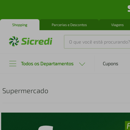
Shopping
Parcerias e Descontos
Viagens
O que você está procurando?
Produtos mais buscados
Todos os Departamentos
Cupons
tenis
1
º
cafeteira
2
º
Supermercado
perfume
3
º
air fryer
4
º