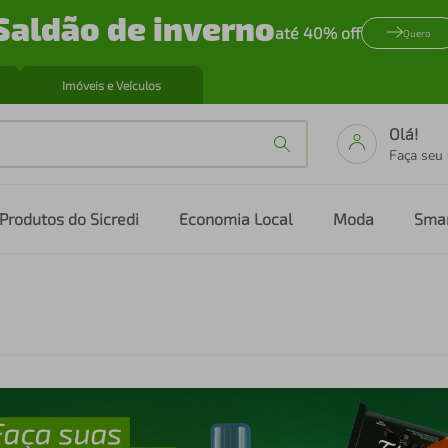
Saldão de inverno
até 40% off
Quero
Imóveis e Veículos
Olá!
Faça seu
Produtos do Sicredi
Economia Local
Moda
Sma