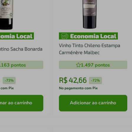
Vinho Tinto Chileno Estampa
ntino Sacha Bonarda
Carménère Malbec
.163
pontos
1.497
pontos
6
R$
42
,
66
-
73%
-
72%
 com Pix
No pagamento com Pix
nar ao carrinho
Adicionar ao carrinho