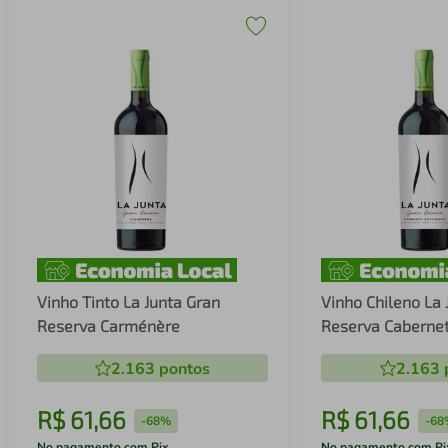
Vinho Tinto La Junta Gran
Vinho Chileno La 
Reserva Carménère
Reserva Caberne
2.163
pontos
2.163
R$
61
,
66
R$
61
,
66
-
68%
-
68
No pagamento com Pix
No pagamento com Pi