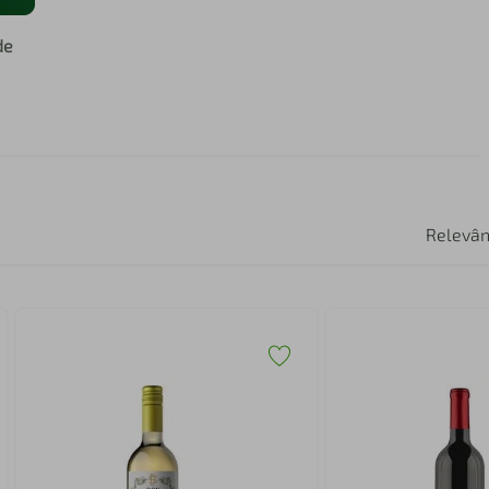
de
Relevân