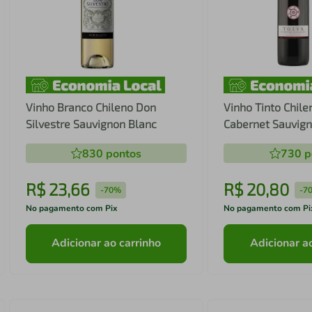
Vinho Branco Chileno Don
Vinho Tinto Chile
Silvestre Sauvignon Blanc
Cabernet Sauvig
830
pontos
730
p
R$
23
,
66
R$
20
,
80
-
70%
-
7
No pagamento com Pix
No pagamento com Pi
Adicionar ao carrinho
Adicionar a