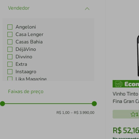
Adegamãe
Adriano Ramos Pinto
Ver mais 520
Angeloni
Casa Lenger
Casas Bahia
DéjàVino
Divvino
Extra
Instaagro
Lika Magazine
Marin Brasil
Faixas de preço
MM Place
Vinho Tinto Chi
Fina Gran 
Ver mais 8
Sauvignon
R$ 1,00
–
R$ 3.990,00
1
R$
52
,
1
No pagamento