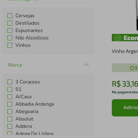
Cervejas
Destilados
Espumantes
Não Alcoólicos
Vinhos
Vinho Arge
Marca
1
3 Coracoes
R$
33
,
1
51
No pagamento
A/Casa
Abbadia Ardenga
Adicio
Abegoaria
Absolut
Addera
Adega De Lisboa