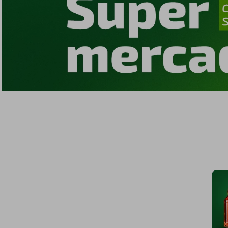
iphone
5
º