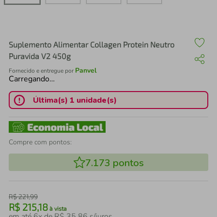
air fryer
4
º
iphone
5
º
Suplemento Alimentar Collagen Protein Neutro
Puravida V2 450g
Panvel
Fornecido e entregue por
Carregando…
Última(s) 1 unidade(s)
Compre com pontos:
7.173
pontos
R$
221
,
99
R$
215
,
18
à vista
em até
6
x de
R$
35
,
86
s/juros