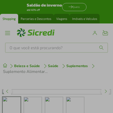
Saldão de inverno
Quero
até 40% off
Shopping
Parcerias e Descontos
Viagens
Imóveis e Veículos
O que você está procurando?
Produtos mais buscados
Beleza e Saúde
Saúde
Suplementos
tenis
1
º
Suplemento Alimentar Collagen Protein Neutro Puravida V2 450g
cafeteira
2
º
perfume
3
º