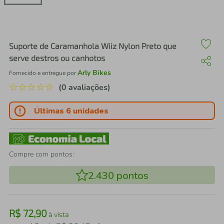
air fryer
4
º
iphone
5
º
Suporte de Caramanhola Wiiz Nylon Preto que
serve destros ou canhotos
Arly Bikes
Fornecido e entregue por
☆
☆
☆
☆
☆
(0 avaliações)
Últimas 6 unidades
Compre com pontos:
2.430
pontos
R$
72
,
90
à vista