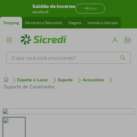
Saldão de inverno
Quero
até 40% off
Shopping
Parcerias e Descontos
Viagens
Imóveis e Veículos
O que você está procurando?
Produtos mais buscados
Esporte e Lazer
Esporte
Acessórios
tenis
1
º
Suporte de Caramanhola Wiiz Nylon Preto que serve destros ou canhotos
cafeteira
2
º
perfume
3
º