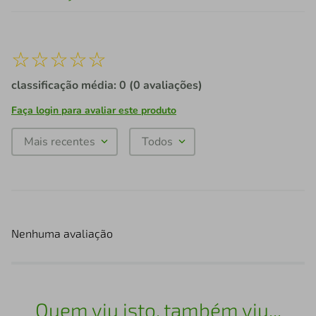
☆
☆
☆
☆
☆
classificação média: 0
(0 avaliações)
Faça login para avaliar este produto
Mais recentes
Todos
Nenhuma avaliação
Quem viu isto, também viu...