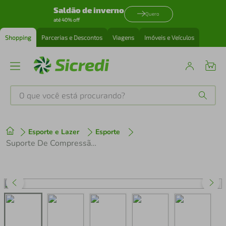
Saldão de inverno
Quero
até 40% off
Shopping
Parcerias e Descontos
Viagens
Imóveis e Veículos
O que você está procurando?
Produtos mais buscados
Esporte e Lazer
Esporte
tenis
1
º
Suporte De Compressão Para Braço Preto P Voley Brasil Alta Performance N1 Sport
cafeteira
2
º
perfume
3
º