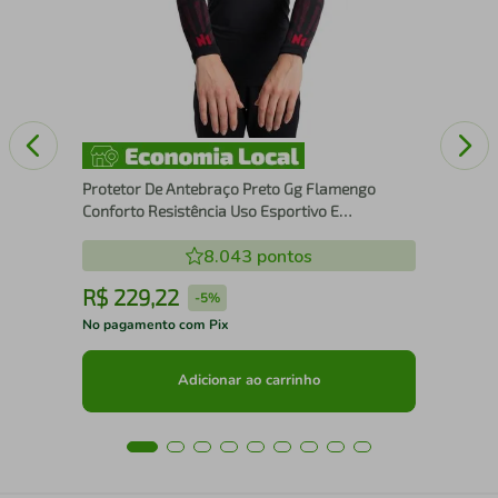
Con
Protetor De Antebraço Preto Gg Flamengo
Conforto Resistência Uso Esportivo E
Profissional N1 Sport
8.043
pontos
R$
229
,
22
R
-
5%
No pagamento com Pix
No 
Adicionar ao carrinho