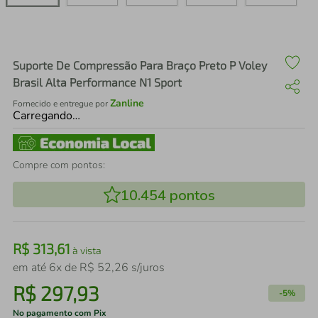
air fryer
4
º
iphone
5
º
Suporte De Compressão Para Braço Preto P Voley
Brasil Alta Performance N1 Sport
Zanline
Fornecido e entregue por
Carregando…
Compre com pontos:
10.454
pontos
R$
313
,
61
à vista
em até
6
x de
R$
52
,
26
s/juros
R$
297
,
93
-
5%
No pagamento com Pix