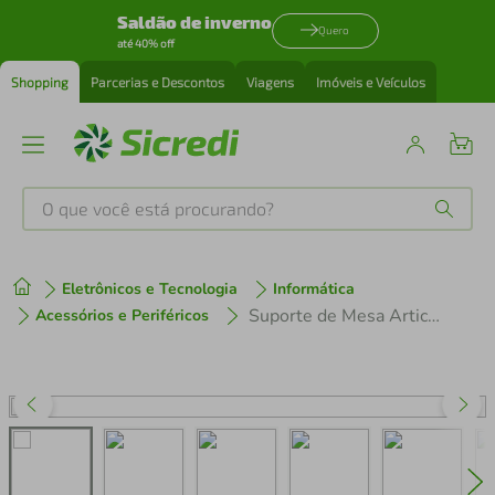
Saldão de inverno
Quero
até 40% off
Shopping
Parcerias e Descontos
Viagens
Imóveis e Veículos
O que você está procurando?
Produtos mais buscados
Eletrônicos e Tecnologia
Informática
tenis
1
º
Suporte de Mesa Articulado para 2 Monitores 15” a 32” VESA - Preto - AOC
Acessórios e Periféricos
cafeteira
2
º
perfume
3
º