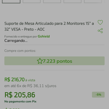
air fryer
4
º
iphone
5
º
Suporte de Mesa Articulado para 2 Monitores 15” a
32” VESA - Preto - AOC
Gshield
Fornecido e entregue por
Carregando…
Compre com pontos:
7.223
pontos
R$
216
,
70
à vista
em até
6
x de
R$
36
,
11
s/juros
R$
205
,
86
-
5%
No pagamento com Pix