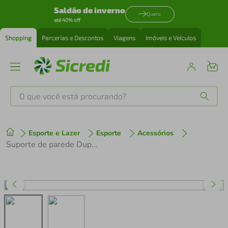
Saldão de inverno
Quero
até 40% off
Shopping
Parcerias e Descontos
Viagens
Imóveis e Veículos
O que você está procurando?
Produtos mais buscados
Esporte e Lazer
Esporte
Acessórios
tenis
1
º
Suporte de parede Duplo para Bike AL-28 Horizontal
cafeteira
2
º
perfume
3
º