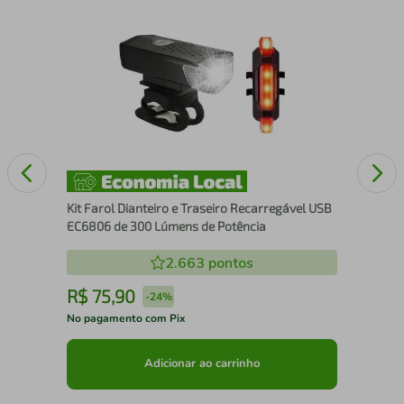
Fit
Pa
Kit Farol Dianteiro e Traseiro Recarregável USB
EC6806 de 300 Lúmens de Potência
2.663
pontos
R$
75
,
90
R
-
24%
No pagamento com Pix
No 
Adicionar ao carrinho