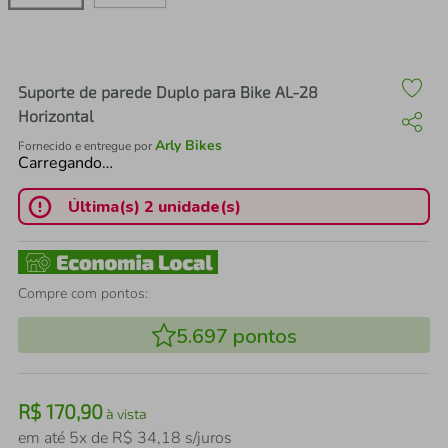
air fryer
4
º
iphone
5
º
Suporte de parede Duplo para Bike AL-28
Horizontal
Arly Bikes
Fornecido e entregue por
Carregando…
Última(s) 2 unidade(s)
Compre com pontos:
5.697
pontos
R$
170
,
90
à vista
em até
5
x de
R$
34
,
18
s/juros