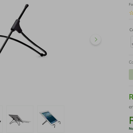
Fo
C
C
e
No