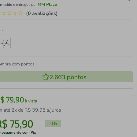
MM Place
rnecido e entregue por
☆
☆
☆
☆
☆
(0 avaliações)
or
ompre com pontos:
2.663
pontos
R$
79
,
90
à vista
m até
2
x de
R$
39
,
95
s/juros
R$
75
,
90
-
5%
 pagamento com Pix