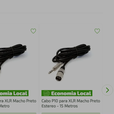
Cabo
Este
ra XLR Macho Preto
Cabo P10 para XLR Macho Preto
Metro
Estereo - 15 Metros