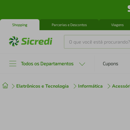
Shopping
Parcerias e Descontos
Viagens
O que você está procurando?
Produtos mais buscados
Todos os Departamentos
Cupons
tenis
1
º
Eletrônicos e Tecnologia
Informática
Acessóri
cafeteira
2
º
perfume
3
º
air fryer
4
º