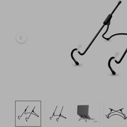
iphone
5
º