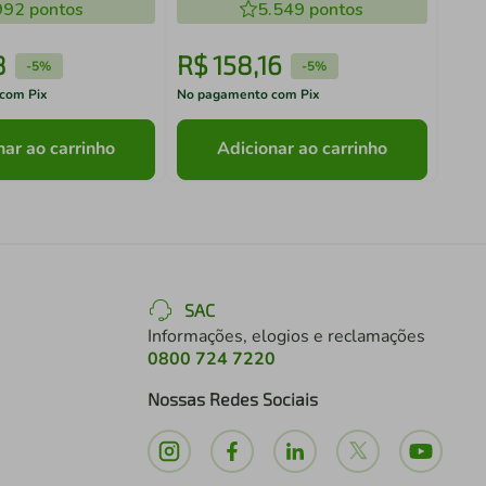
992
pontos
5.549
pontos
8
R$
158
,
16
R$
-
5%
-
5%
com Pix
No pagamento com Pix
No pa
nar ao carrinho
Adicionar ao carrinho
SAC
Informações, elogios e reclamações
0800 724 7220
Nossas Redes Sociais