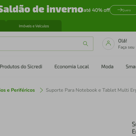
Saldão de inverno
até 40% off
Quero
Imóveis e Veículos
Olá!
Faça seu
Produtos do Sicredi
Economia Local
Moda
Sma
os e Periféricos
S
E