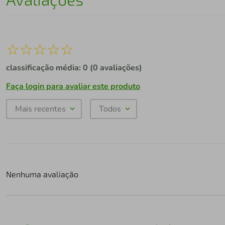
☆
☆
☆
☆
☆
classificação média: 0
(0 avaliações)
Faça login para avaliar este produto
Mais recentes
Todos
Nenhuma avaliação