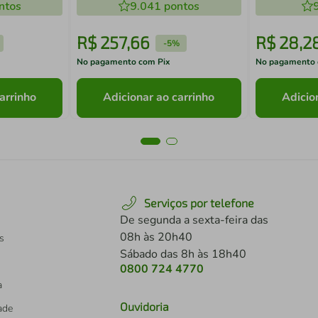
ntos
9.041
pontos
R$
257
,
66
R$
28
,
2
-
5%
No pagamento com Pix
No pagamento 
arrinho
Adicionar ao carrinho
Adicio
Serviços por telefone
De segunda a sexta-feira das
08h às 20h40
s
Sábado das 8h às 18h40
0800 724 4770
a
Ouvidoria
dade