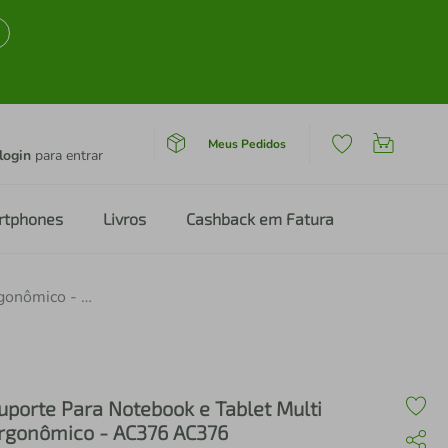
Meus Pedidos
login
para entrar
rtphones
Livros
Cashback em Fatura
Suporte Para Notebook e Tablet Multi Ergonômico - AC376 AC376
uporte Para Notebook e Tablet Multi
rgonômico - AC376 AC376