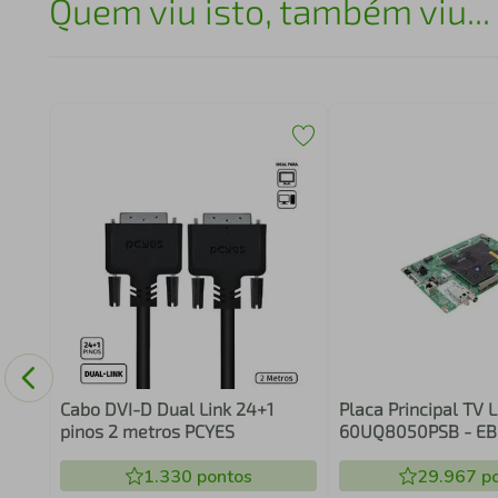
Quem viu isto, também viu...
Tipo
ulti
Cabo DVI-D Dual Link 24+1
Placa Principal TV 
pinos 2 metros PCYES
60UQ8050PSB - E
1.330
pontos
29.967
po