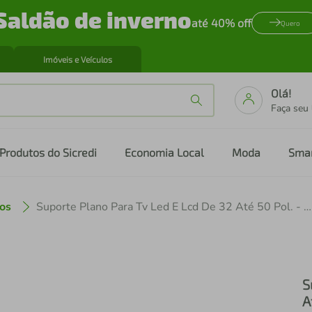
Saldão de inverno
até 40% off
Quero
Imóveis e Veículos
Olá!
Faça seu
Produtos do Sicredi
Economia Local
Moda
Sma
os
Suporte Plano Para Tv Led E Lcd De 32 Até 50 Pol. - AC259 AC259
S
A