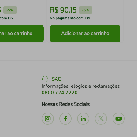
5
R$
90
,
15
R$
-
5%
-
5%
com Pix
No pagamento com Pix
No pa
nar ao carrinho
Adicionar ao carrinho
SAC
Informações, elogios e reclamações
0800 724 7220
Nossas Redes Sociais