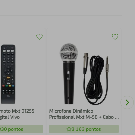
Cont
Led 
emoto Mxt 01255
Microfone Dinâmico
ital Vivo
Profissional Mxt M-58 + Cabo 4
Metros - Preto
830
pontos
3.163
pontos