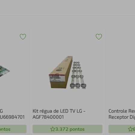
LG
Kit régua de LED TV LG -
Controle R
BU66984701
AGF78400001
Receptor Dig
ntos
3.372
pontos