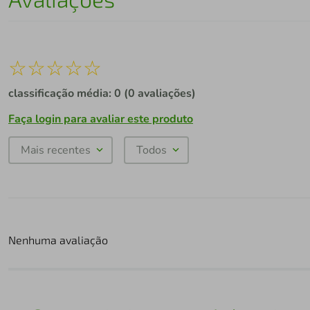
☆
☆
☆
☆
☆
classificação média: 0
(0 avaliações)
Faça login para avaliar este produto
Mais recentes
Todos
Nenhuma avaliação