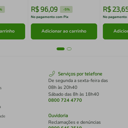
R$
96
,
09
R$
23
,
6
%
-
5%
No pagamento com Pix
No pagamento 
arrinho
Adicionar ao carrinho
Adicio
Serviços por telefone
De segunda a sexta-feira das
08h às 20h40
s
Sábado das 8h às 18h40
0800 724 4770
a
Ouvidoria
dade
Reclamações e denúncias