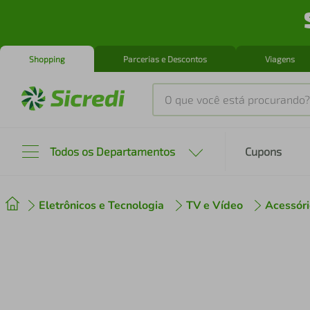
Shopping
Parcerias e Descontos
Viagens
O que você está procurando?
Produtos mais buscados
Todos os Departamentos
Cupons
tenis
1
º
Eletrônicos e Tecnologia
TV e Vídeo
Acessóri
cafeteira
2
º
perfume
3
º
air fryer
4
º