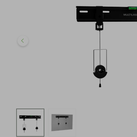
iphone
5
º