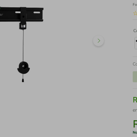
Fo
C
C
e
No