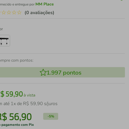
MM Place
rnecido e entregue por
☆
☆
☆
☆
☆
(0 avaliações)
or
ompre com pontos:
1.997
pontos
R$
59
,
90
à vista
m até
1
x de
R$
59
,
90
s/juros
R$
56
,
90
-
5%
 pagamento com Pix