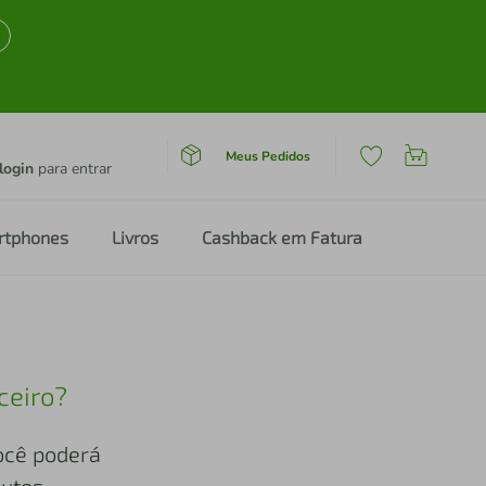
Meus Pedidos
login
para entrar
rtphones
Livros
Cashback em Fatura
ceiro?
você poderá