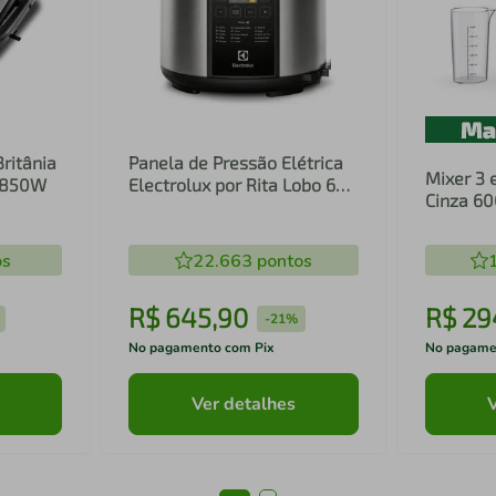
Britânia
Panela de Pressão Elétrica
Mixer 3 
1 850W
Electrolux por Rita Lobo 6L
Cinza 6
Preta Experience Digital
Inox e T
(PCC20)
(EIB20)
os
22.663
pontos
R$
645
,
90
R$
29
-
21%
No pagamento com Pix
No pagame
Ver detalhes