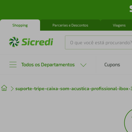
Shopping
Parcerias e Descontos
Viagens
O que você está procurando?
Produtos mais buscados
Todos os Departamentos
Cupons
tenis
1
º
suporte-tripe-caixa-som-acustica-profissional-ibox
cafeteira
2
º
perfume
3
º
air fryer
4
º