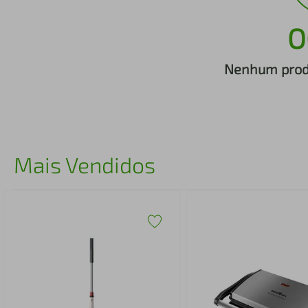
iphone
5
º
O
Nenhum produ
Mais Vendidos