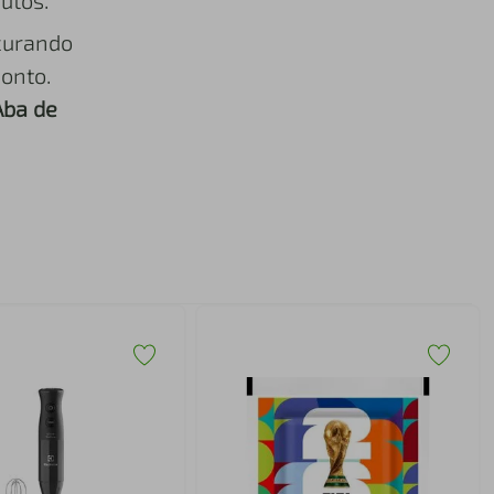
utos.
curando
onto.
Aba de