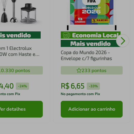
em 1 Electrolux
Copa do Mundo 2026 -
00W com Haste em
Envelope c/7 figurinhas
ecnologia TruFlow
10.330
pontos
233
pontos
4
,
40
R$
6
,
65
-
24%
-
33%
nto com Pix
No pagamento com Pix
Ver detalhes
Adicionar ao carrinho