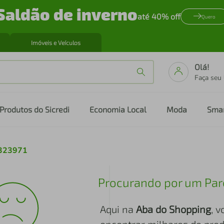
Saldão de inverno
até 40% off
Quero
Imóveis e Veículos
Olá!
Faça seu
Produtos do Sicredi
Economia Local
Moda
Sma
-323971
Procurando por um Par
Aqui na
Aba do Shopping
, 