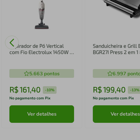
Aspirador de Pó Vertical
Sanduicheira e Grill 
com Fio Electrolux 1450W 2
BGR27I Press 2 em 
em 1 Filtro HEPA Branco
(STK14B)
5.663
pontos
6.997
pont
R$
161
,
40
R$
199
,
40
-
10%
-
13%
No pagamento com Pix
No pagamento com Pix
Ver detalhes
Ver detalhes