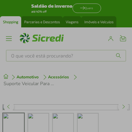
Saldão de inverno
Quero
até 40% off
Shopping
Parcerias e Descontos
Viagens
Imóveis e Veículos
O que você está procurando?
Produtos mais buscados
Automotivo
Acessórios
tenis
1
º
Suporte Veicular Para Smartphones e GPS Com Braço Ate 20 Cm
cafeteira
2
º
perfume
3
º