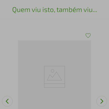
Quem viu isto, também viu...
50
Ant
Ver