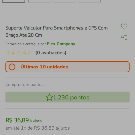
air fryer
4
º
iphone
5
º
Suporte Veicular Para Smartphones e GPS Com
Braço Ate 20 Cm
Flex Company
Fornecido e entregue por
☆
☆
☆
☆
☆
(0 avaliações)
Últimas 10 unidades
Compre com pontos:
1.230
pontos
R$
36
,
89
à vista
em até
1
x de
R$
36
,
89
s/juros