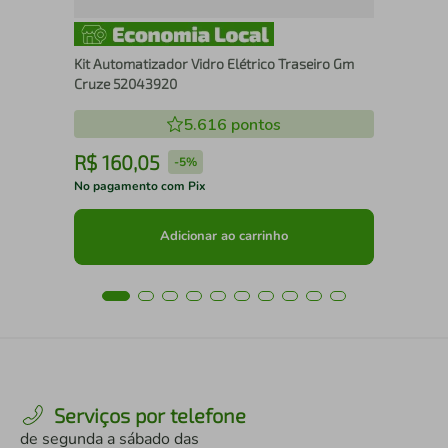
Kit Automatizador Vidro Elétrico Traseiro Gm
Cruze 52043920
5.616
pontos
R$
160
,
05
R
-
5%
No pagamento com Pix
No 
Adicionar ao carrinho
Serviços por telefone
de segunda a sábado das