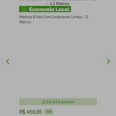
Med
Medusa 6 Vias Com Conectores Combo - 12
- 5
Metros
16.033
pontos
R$
456
,
95
R
-
5%