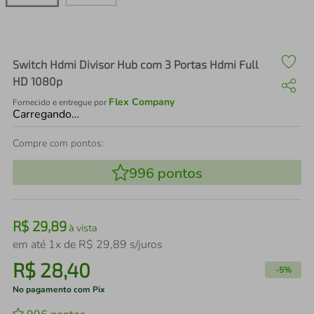
air fryer
4
º
iphone
5
º
Switch Hdmi Divisor Hub com 3 Portas Hdmi Full
HD 1080p
Flex Company
Fornecido e entregue por
Carregando…
Compre com pontos:
996
pontos
R$
29
,
89
à vista
em até
1
x de
R$
29
,
89
s/juros
R$
28
,
40
-
5%
No pagamento com Pix