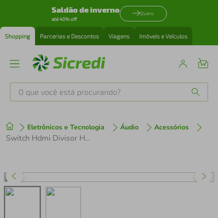
Saldão de inverno
Quero
até 40% off
Shopping
Parcerias e Descontos
Viagens
Imóveis e Veículos
O que você está procurando?
Produtos mais buscados
Eletrônicos e Tecnologia
Áudio
Acessórios
tenis
1
º
Switch Hdmi Divisor Hub com 3 Portas Hdmi Full HD 1080p
cafeteira
2
º
perfume
3
º