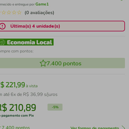
Game1
rnecido e entregue por
☆
☆
☆
☆
☆
(0 avaliações)
Última(s) 4 unidade(s)
ompre com pontos:
7.400
pontos
R$
221
,
99
à vista
m até
6
x de
R$
36
,
99
s/juros
R$
210
,
89
-
5%
 pagamento com Pix
7.400
pontos
Ver formas de pagamento