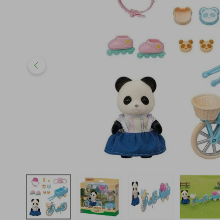
iphone
5
º