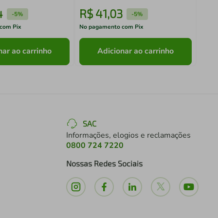
4
R$
41
,
03
R$
-
5%
-
5%
com Pix
No pagamento com Pix
No pa
nar ao carrinho
Adicionar ao carrinho
SAC
Informações, elogios e reclamações
0800 724 7220
Nossas Redes Sociais