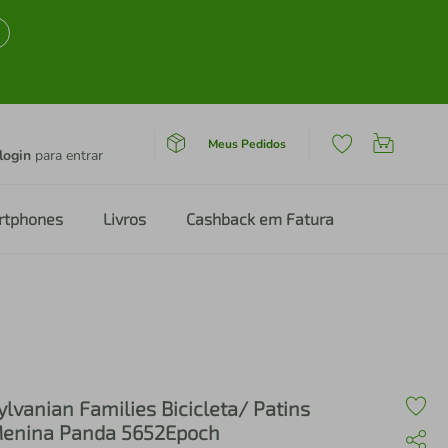
Meus Pedidos
login
para entrar
rtphones
Livros
Cashback em Fatura
ylvanian Families Bicicleta/ Patins
enina Panda 5652Epoch