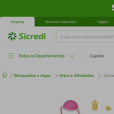
Shopping
Parcerias e Descontos
Viagens
O que você está procurando?
Produtos mais buscados
Todos os Departamentos
Cupons
tenis
1
º
Brinquedos e Jogos
Artes e Atividades
cafeteira
2
º
perfume
3
º
air fryer
4
º