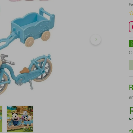
Fo
C
e
No