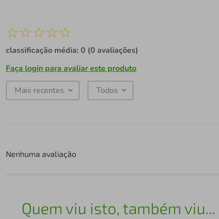
☆
☆
☆
☆
☆
classificação média: 0
(0 avaliações)
Faça login para avaliar este produto
Mais recentes
Todos
Nenhuma avaliação
Quem viu isto, também viu...