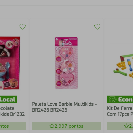
Paleta Love Barbie Multikids -
ocolate
Kit De Ferra
BR2426 BR2426
ikids Br1232
Com 17pcs P
ntos
2.997
pontos
2