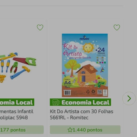
Bloc
140g
mentas Infantil
Kit Do Artista com 30 Folhas
oliplac 5948
5661RL - Romitec
.177
pontos
1.440
pontos