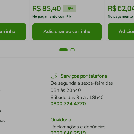
R$
85
,
40
R$
62
,
0
-
5%
No pagamento com Pix
No pagamento 
arrinho
Adicionar ao carrinho
Adicio
Serviços por telefone
De segunda a sexta-feira das
08h às 20h40
s
Sábado das 8h às 18h40
0800 724 4770
a
Ouvidoria
dade
Reclamações e denúncias
0800 646 2519