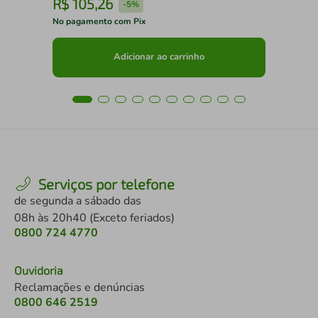
R$
105
,
26
R
-
5%
No pagamento com Pix
No 
Adicionar ao carrinho
Serviços por telefone
de segunda a sábado das
08h às 20h40 (Exceto feriados)
0800 724 4770
Ouvidoria
Reclamações e denúncias
0800 646 2519