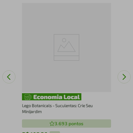
Pap
MP 
Lego Botanicals - Suculentas: Crie Seu
Minijardim
3.693
pontos