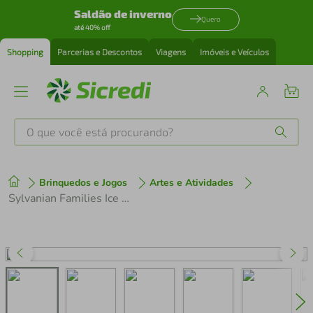
Saldão de inverno
Quero
até 40% off
Shopping
Parcerias e Descontos
Viagens
Imóveis e Veículos
O que você está procurando?
Produtos mais buscados
Brinquedos e Jogos
Artes e Atividades
tenis
1
º
Sylvanian Families Ice Crem Van De Sorvetes 5651 Epoch
cafeteira
2
º
perfume
3
º