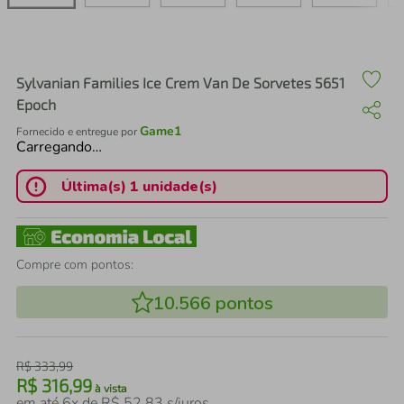
air fryer
4
º
iphone
5
º
Sylvanian Families Ice Crem Van De Sorvetes 5651
Epoch
Game1
Fornecido e entregue por
Carregando…
Última(s) 1 unidade(s)
Compre com pontos:
10.566
pontos
R$
333
,
99
R$
316
,
99
à vista
em até
6
x de
R$
52
,
83
s/juros