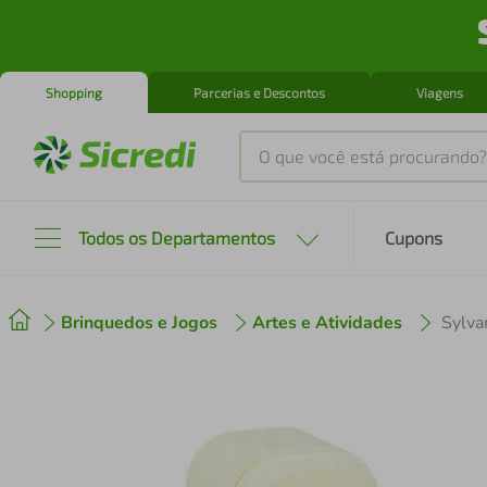
Shopping
Parcerias e Descontos
Viagens
O que você está procurando?
Produtos mais buscados
Todos os Departamentos
Cupons
tenis
1
º
Brinquedos e Jogos
Artes e Atividades
cafeteira
2
º
perfume
3
º
air fryer
4
º