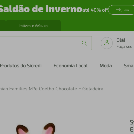
Saldão de inverno
até 40% off
Quero
Imóveis e Veículos
Olá!
Faça seu
Produtos do Sicredi
Economia Local
Moda
Sma
Sylvanian Families M?e Coelho Chocolate E Geladeira Epoch
S
E