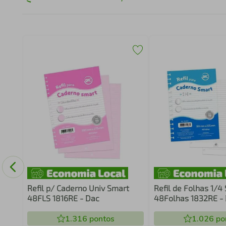
Pachu
Refil p/ Caderno Univ Smart
Refil de Folhas 1/4
48FLS 1816RE - Dac
48Folhas 1832RE -
1.316
pontos
1.026
po