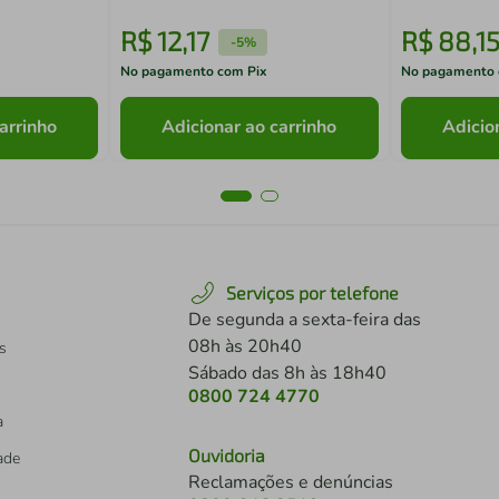
R$
12
,
17
R$
88
,
1
-
5%
No pagamento com Pix
No pagamento 
arrinho
Adicionar ao carrinho
Adicio
Serviços por telefone
De segunda a sexta-feira das
08h às 20h40
s
Sábado das 8h às 18h40
0800 724 4770
a
Ouvidoria
dade
Reclamações e denúncias