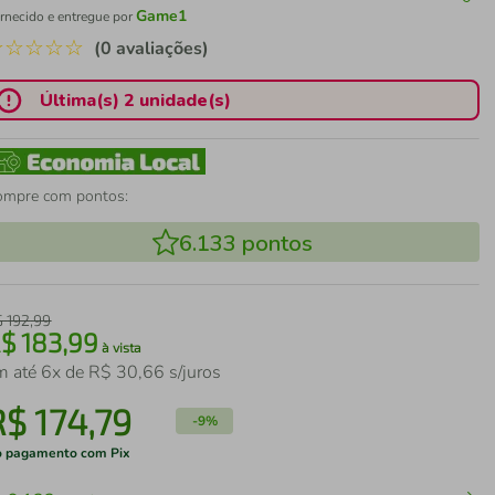
Game1
rnecido e entregue por
☆
☆
☆
☆
☆
(0 avaliações)
Última(s) 2 unidade(s)
ompre com pontos:
6.133
pontos
$
192
,
99
R$
183
,
99
à vista
m até
6
x de
R$
30
,
66
s/juros
R$
174
,
79
-
9%
 pagamento com Pix