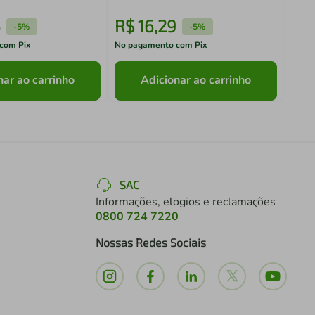
5
R$
16
,
29
R$
-
5%
-
5%
com Pix
No pagamento com Pix
No pa
nar ao carrinho
Adicionar ao carrinho
SAC
Informações, elogios e reclamações
0800 724 7220
Nossas Redes Sociais