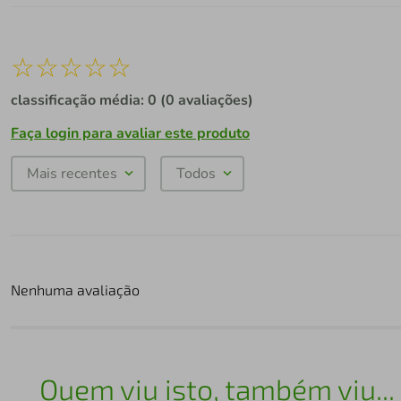
☆
☆
☆
☆
☆
classificação média: 0
(0 avaliações)
Faça login para avaliar este produto
Mais recentes
Todos
Nenhuma avaliação
Quem viu isto, também viu...