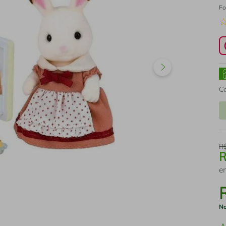
Fo
C
R
e
No