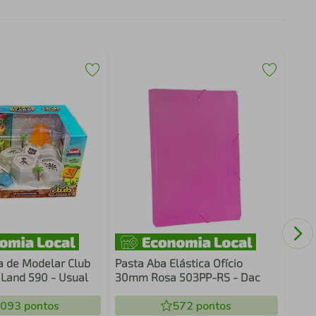
Casi
Made
a de Modelar Club
Pasta Aba Elástica Ofício
Land 590 - Usual
30mm Rosa 503PP-RS - Dac
.093
pontos
572
pontos