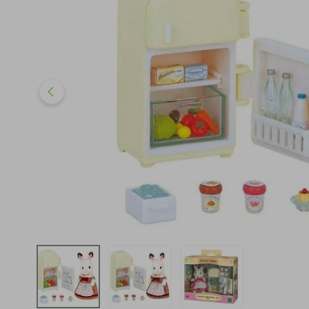
iphone
5
º