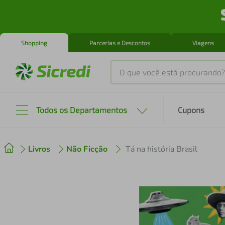
Shopping
Parcerias e Descontos
Viagens
O que você está procurando?
Produtos mais buscados
Todos os Departamentos
Cupons
tenis
1
º
Livros
Não Ficção
Tá na história Brasil
cafeteira
2
º
perfume
3
º
air fryer
4
º