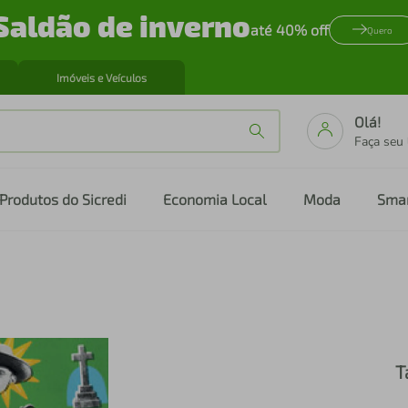
Saldão de inverno
até 40% off
Quero
Imóveis e Veículos
Olá!
Faça seu
Produtos do Sicredi
Economia Local
Moda
Sma
T