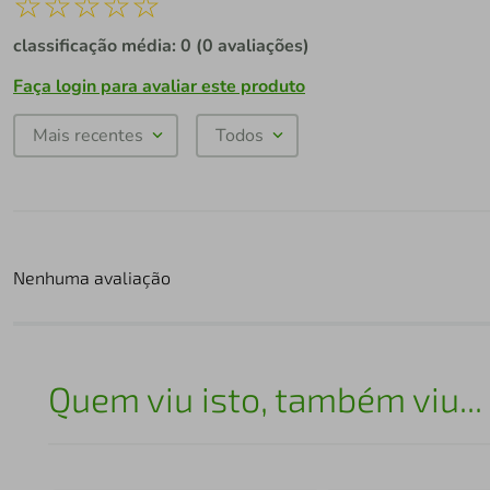
☆
☆
☆
☆
☆
classificação média: 0
(0 avaliações)
Faça login para avaliar este produto
Mais recentes
Todos
Nenhuma avaliação
Quem viu isto, também viu...