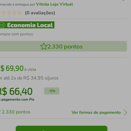
Vitrola Loja Virtual
rnecido e entregue por
☆
☆
☆
☆
☆
(0 avaliações)
ompre com pontos:
2.330
pontos
R$
69
,
90
à vista
m até
2
x de
R$
34
,
95
s/juros
R$
66
,
40
-
5%
 pagamento com Pix
2.330
pontos
Ver formas de pagamento