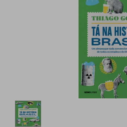
iphone
5
º