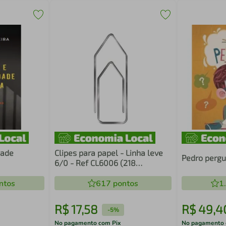
dade
Clipes para papel - Linha leve
Pedro pergu
6/0 - Ref CL6006 (218
unidades)
ntos
617
pontos
1
R$
17
,
58
R$
49
,
4
-
5%
No pagamento com Pix
No pagamento 