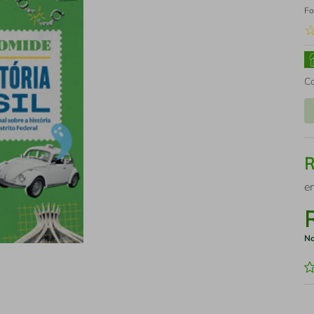
Fo
C
e
No