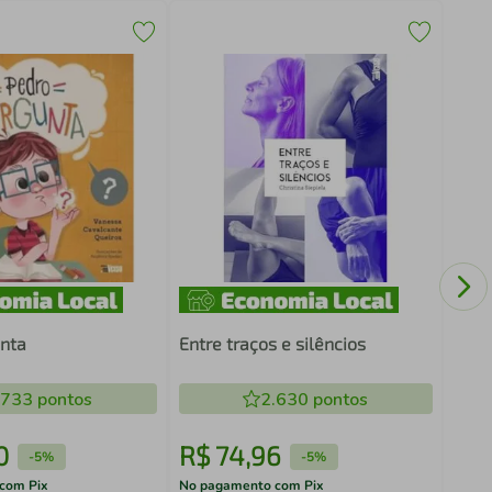
Mark
o Ma
1 ed
nta
Entre traços e silêncios
.733
pontos
2.630
pontos
0
R$
74
,
96
R$
-
5%
-
5%
com Pix
No pagamento com Pix
No pa