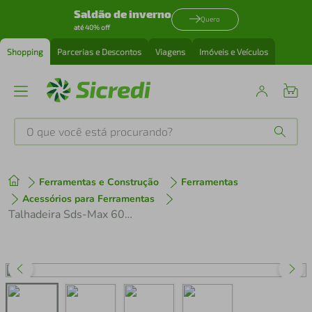
Saldão de inverno
Quero
até 40% off
Shopping
Parcerias e Descontos
Viagens
Imóveis e Veículos
O que você está procurando?
Produtos mais buscados
Ferramentas e Construção
Ferramentas
tenis
1
º
Acessórios para Ferramentas
Talhadeira Sds-Max 600 Mm
cafeteira
2
º
perfume
3
º