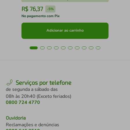
R$
76
,
37
R
-
5%
No pagamento com Pix
No 
Adicionar ao carrinho
Serviços por telefone
de segunda a sábado das
08h às 20h40 (Exceto feriados)
0800 724 4770
Ouvidoria
Reclamações e denúncias