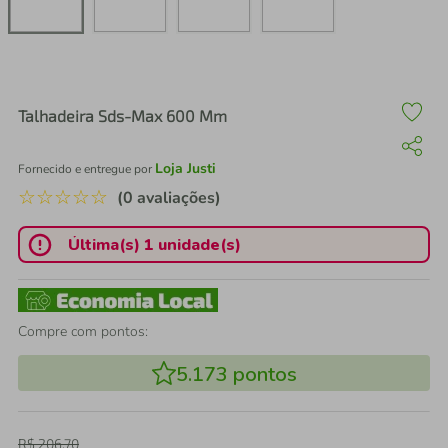
air fryer
4
º
iphone
5
º
Talhadeira Sds-Max 600 Mm
Loja Justi
Fornecido e entregue por
☆
☆
☆
☆
☆
(0 avaliações)
Última(s) 1 unidade(s)
Compre com pontos:
5.173
pontos
R$
206
,
70