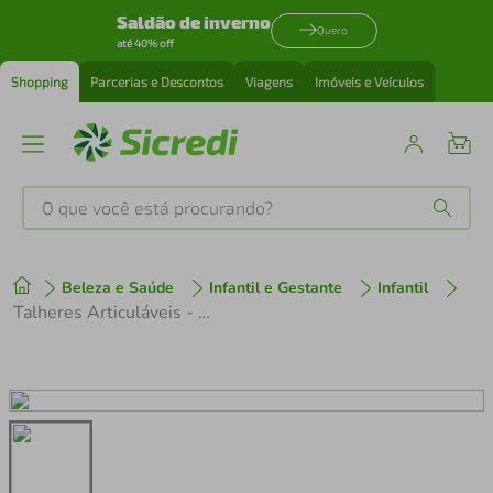
Saldão de inverno
Quero
até 40% off
Shopping
Parcerias e Descontos
Viagens
Imóveis e Veículos
O que você está procurando?
Produtos mais buscados
Beleza e Saúde
Infantil e Gestante
Infantil
tenis
1
º
Talheres Articuláveis - Clingo
cafeteira
2
º
perfume
3
º