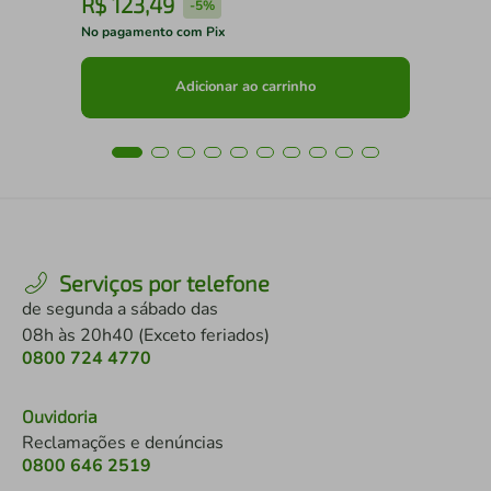
R$
123
,
49
R
-
5%
No pagamento com Pix
No 
Adicionar ao carrinho
Serviços por telefone
de segunda a sábado das
08h às 20h40 (Exceto feriados)
0800 724 4770
Ouvidoria
Reclamações e denúncias
0800 646 2519