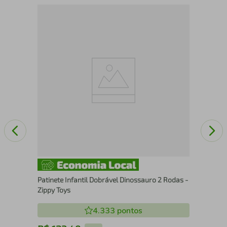
Gir
09
Patinete Infantil Dobrável Dinossauro 2 Rodas -
Zippy Toys
4.333
pontos