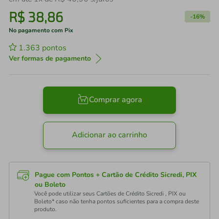
R$
38
,
86
-
16%
No pagamento com Pix
1.363
pontos
Ver formas de pagamento
Comprar agora
Adicionar ao carrinho
Pague com Pontos + Cartão de Crédito Sicredi, PIX
ou Boleto
Você pode utilizar seus Cartões de Crédito Sicredi , PIX ou
Boleto* caso não tenha pontos suficientes para a compra deste
produto.