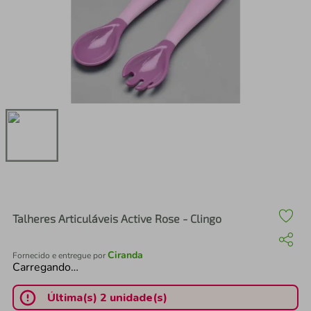
air fryer
4
º
iphone
5
º
Talheres Articuláveis Active Rose - Clingo
Ciranda
Fornecido e entregue por
Carregando…
Última(s) 2 unidade(s)