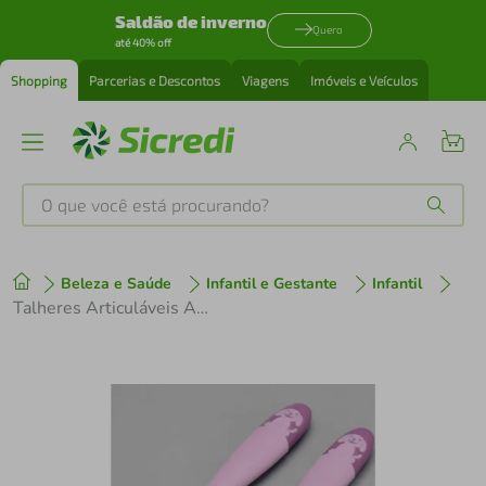
Saldão de inverno
Quero
até 40% off
Shopping
Parcerias e Descontos
Viagens
Imóveis e Veículos
O que você está procurando?
Produtos mais buscados
Beleza e Saúde
Infantil e Gestante
Infantil
tenis
1
º
Talheres Articuláveis Active Rose - Clingo
cafeteira
2
º
perfume
3
º