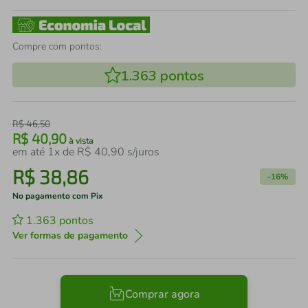
Compre com pontos:
1.363
pontos
R$
46
,
50
R$
40
,
90
à vista
em até
1
x de
R$
40
,
90
s/juros
R$
38
,
86
-
16%
No pagamento com Pix
1.363
pontos
Ver formas de pagamento
Comprar agora