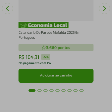
Calendario De Parede Mafalda 2025 Em
Portugues
3.660
pontos
R$
104
,
31
R
-
5%
No pagamento com Pix
No 
Adicionar ao carrinho