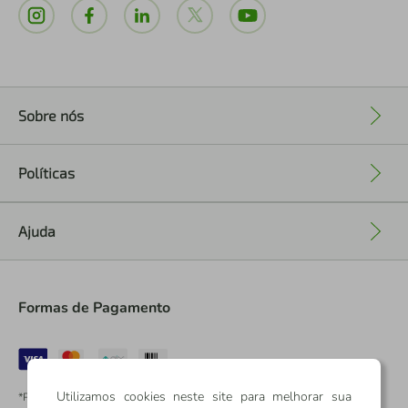
Sobre nós
+
Políticas
+
Ajuda
+
Formas de Pagamento
Utilizamos cookies neste site para melhorar sua
*Pontos dos Cartões Sicredi