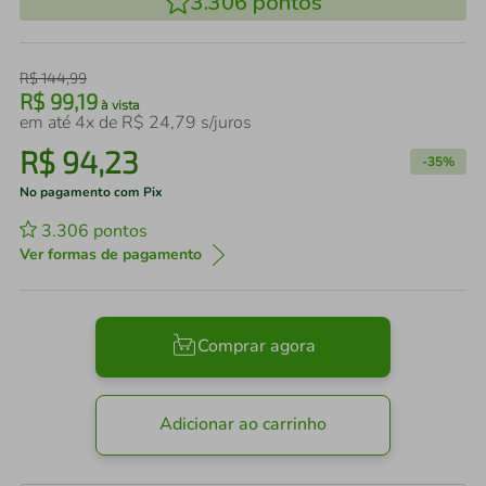
3.306
pontos
R$
144
,
99
R$
99
,
19
à vista
em até
4
x de
R$
24
,
79
s/juros
R$
94
,
23
-
35%
No pagamento com Pix
3.306
pontos
Ver formas de pagamento
Comprar agora
Adicionar ao carrinho