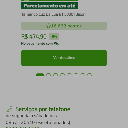
Tamanco Luz Da Lua 81150001 Bison
16.663
pontos
R$
474
,
90
R
-
5%
No pagamento com Pix
No 
Ver detalhes
Serviços por telefone
de segunda a sábado das
08h às 20h40 (Exceto feriados)