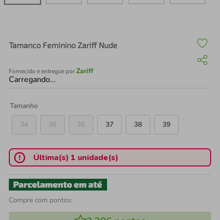
air fryer
4
º
iphone
5
º
Tamanco Feminino Zariff Nude
Zariff
Fornecido e entregue por
Carregando…
Tamanho
34
35
36
37
38
39
Última(s) 1 unidade(s)
Compre com pontos: