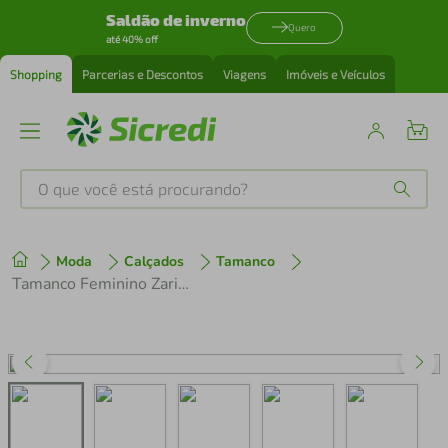
Saldão de inverno
Quero
até 40% off
Shopping
Parcerias e Descontos
Viagens
Imóveis e Veículos
O que você está procurando?
Produtos mais buscados
Moda
Calçados
Tamanco
tenis
1
º
Tamanco Feminino Zariff Nude
cafeteira
2
º
perfume
3
º