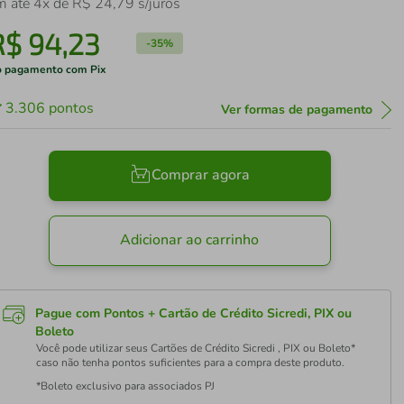
m até
4
x de
R$
24
,
79
s/juros
R$
94
,
23
-
35%
 pagamento com Pix
3.306
pontos
Ver formas de pagamento
Comprar agora
Adicionar ao carrinho
Pague com Pontos + Cartão de Crédito Sicredi, PIX ou
Boleto
Você pode utilizar seus Cartões de Crédito Sicredi , PIX ou Boleto*
caso não tenha pontos suficientes para a compra deste produto.
*Boleto exclusivo para associados PJ