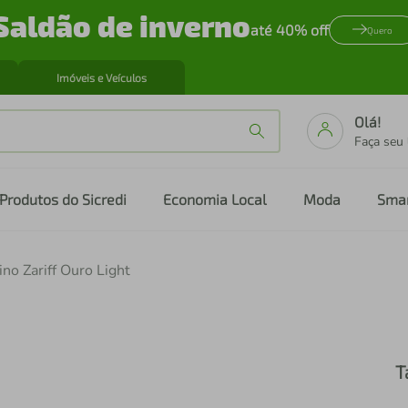
Saldão de inverno
até 40% off
Quero
Imóveis e Veículos
Olá!
Faça seu
Produtos do Sicredi
Economia Local
Moda
Sma
o Zariff Ouro Light
T