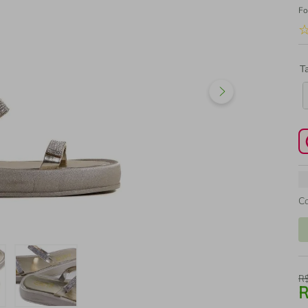
Fo
T
C
R