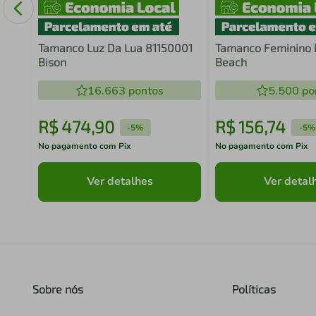
Tamanco Luz Da Lua 81150001
Tamanco Feminino B
Bison
Beach
16.663
pontos
5.500
po
R$
474
,
90
R$
156
,
74
-
5%
-
5%
No pagamento com Pix
No pagamento com Pix
Ver detalhes
Ver detal
Sobre nós
Políticas