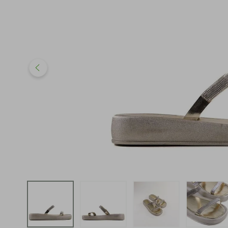
iphone
5
º