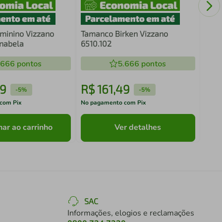
minino Vizzano
Tamanco Birken Vizzano
Anabela
6510.102
.666
pontos
5.666
pontos
9
R$
161
,
49
R$
-
5%
-
5%
com Pix
No pagamento com Pix
No pa
nar ao carrinho
Ver detalhes
SAC
Informações, elogios e reclamações