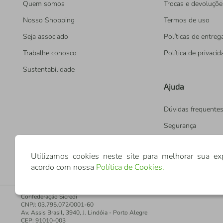
Quem somos
Trocas e devoluçõe
Nosso Shopping
Termos de uso
Seja associado
Políticas de entreg
Trabalhe conosco
Política de privaci
Sustentabilidade
Ajuda
Dúvidas frequente
Segurança
Utilizamos cookies neste site para melhorar sua ex
acordo com nossa
Política de Cookies
.
Confederação Sicredi
CNPJ: 03.795.072/0001-60
Av. Assis Brasil, 3940, J. Lindóia - Porto Alegre
CEP: 91010-003