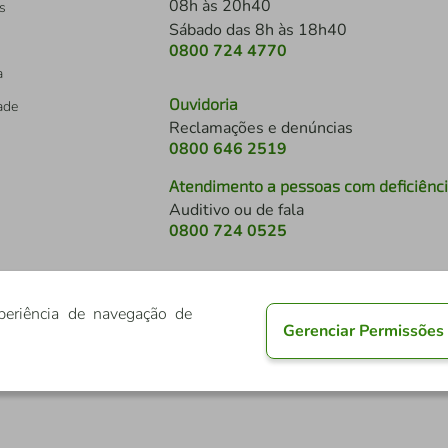
08h às 20h40
s
Sábado das 8h às 18h40
0800 724 4770
a
Ouvidoria
dade
Reclamações e denúncias
0800 646 2519
Atendimento a pessoas com deficiênc
Auditivo ou de fala
s
0800 724 0525
periência de navegação de
Gerenciar Permissões