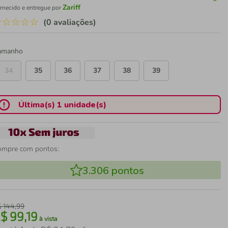
Zariff
rnecido e entregue por
☆
☆
☆
☆
☆
(0 avaliações)
amanho
34
35
36
37
38
39
Última(s) 1 unidade(s)
ompre com pontos:
3.306
pontos
$
144
,
99
R$
99
,
19
à vista