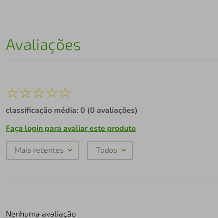
Avaliações
☆
☆
☆
☆
☆
classificação média: 0
(0 avaliações)
Faça login para avaliar este produto
Mais recentes
Todos
Nenhuma avaliação