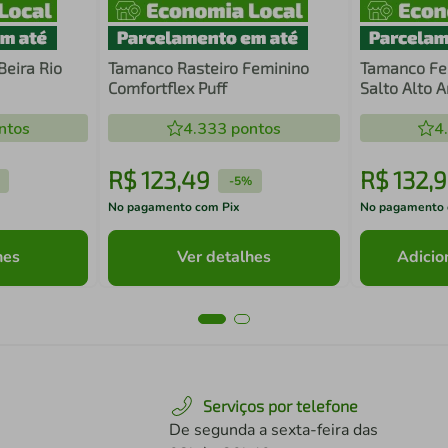
eira Rio
Tamanco Rasteiro Feminino
Tamanco Fe
Comfortflex Puff
Salto Alto 
ntos
4.333
pontos
4
R$
123
,
49
R$
132
,
9
-
5%
No pagamento com Pix
No pagamento 
hes
Ver detalhes
Adicio
Serviços por telefone
De segunda a sexta-feira das