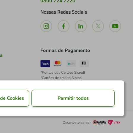
0800 724 7220
Nossas Redes Sociais
Formas de Pagamento
ia
*Pontos dos Cartões Sicredi
*Cartões de crédito Sicredi
*Boleto exclusivo para associados PJ
*É vedada a cobrança de preço superior, valor ou
encargo adicional para pagamentos por meio de
 de Cookies
Permitir todos
Pix à vista.
Desenvolvido por