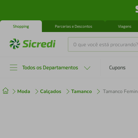
Shopping
Parcerias e Descontos
Viagens
O que você está procurando?
Produtos mais buscados
Todos os Departamentos
Cupons
tenis
1
º
Moda
Calçados
Tamanco
Tamanco Feminin
cafeteira
2
º
perfume
3
º
air fryer
4
º