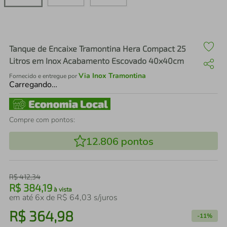
air fryer
4
º
iphone
5
º
Tanque de Encaixe Tramontina Hera Compact 25
Litros em Inox Acabamento Escovado 40x40cm
Via Inox Tramontina
Fornecido e entregue por
Carregando…
Compre com pontos:
12.806
pontos
R$
412
,
34
R$
384
,
19
à vista
em até
6
x de
R$
64
,
03
s/juros
R$
364
,
98
-
11%