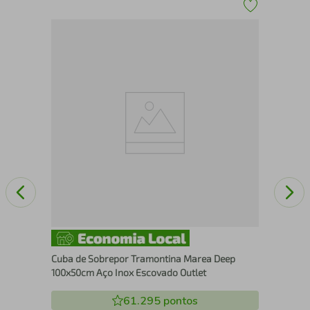
lho
Cub
Ino
Cuba de Sobrepor Tramontina Marea Deep
100x50cm Aço Inox Escovado Outlet
61.295
pontos