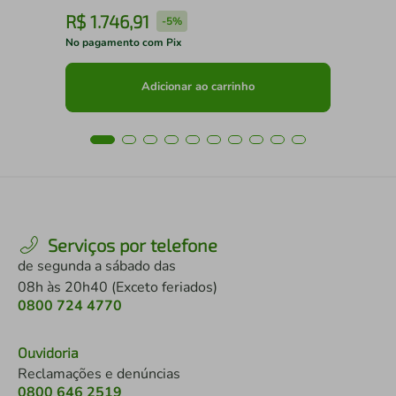
R$
1
.
746
,
91
R
-
5%
No pagamento com Pix
No 
Adicionar ao carrinho
Serviços por telefone
de segunda a sábado das
08h às 20h40 (Exceto feriados)
0800 724 4770
Ouvidoria
Reclamações e denúncias
0800 646 2519