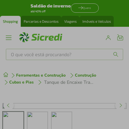
Saldão de inverno
Quero
até 40% off
Shopping
Parcerias e Descontos
Viagens
Imóveis e Veículos
O que você está procurando?
Produtos mais buscados
Ferramentas e Construção
Construção
tenis
1
º
Tanque de Encaixe Tramontina Hera Compact 25 Litros em Inox Acabamento Escovado 40x40cm
Cubas e Pias
cafeteira
2
º
perfume
3
º