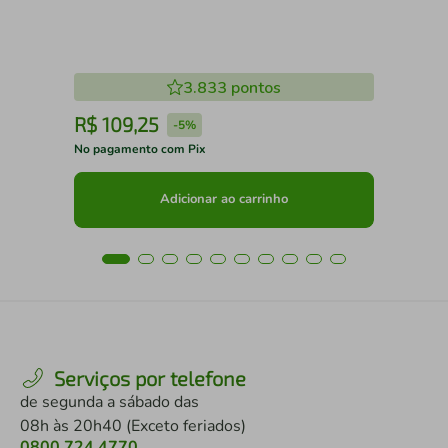
3.833
pontos
R$
109
,
25
R
-
5%
No pagamento com Pix
No 
Adicionar ao carrinho
Serviços por telefone
de segunda a sábado das
08h às 20h40 (Exceto feriados)
0800 724 4770