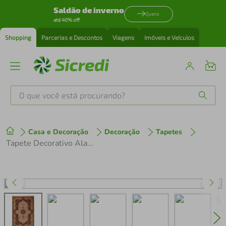
Saldão de inverno
Quero
até 40% off
Shopping
Parcerias e Descontos
Viagens
Imóveis e Veículos
O que você está procurando?
Produtos mais buscados
Casa e Decoração
Decoração
Tapetes
tenis
1
º
Tapete Decorativo Alanya Fio Duplo Desenho 2 50x80cm - Global Decor
cafeteira
2
º
perfume
3
º