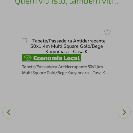
Quem viu isto, também viu...
a
Tap
uro
Ant
Tapete/Passadeira Antiderrapante 50x1,4m
Multi Square Gold/Bege Kacyumara - Casa K