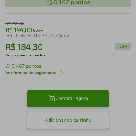
6.467
pontos
R$
259
,
00
R$
194
,
00
à vista
em até
6
x de
R$
32
,
33
s/juros
R$
184
,
30
-
29%
No pagamento com Pix
6.467
pontos
Ver formas de pagamento
Comprar agora
Adicionar ao carrinho