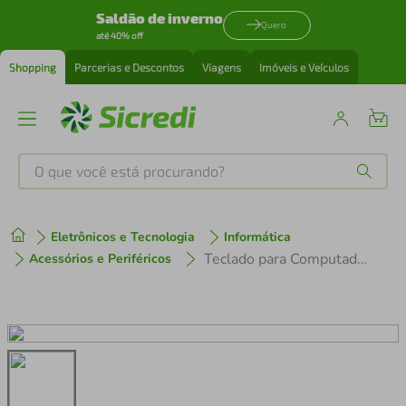
Saldão de inverno
Quero
até 40% off
Shopping
Parcerias e Descontos
Viagens
Imóveis e Veículos
O que você está procurando?
Produtos mais buscados
Eletrônicos e Tecnologia
Informática
tenis
1
º
Teclado para Computador Hoopson TPC-071
Acessórios e Periféricos
cafeteira
2
º
perfume
3
º