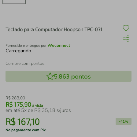
air fryer
4
º
iphone
5
º
Teclado para Computador Hoopson TPC-071
Weconnect
Fornecido e entregue por
Carregando…
Compre com pontos:
5.863
pontos
R$
283
,
00
R$
175
,
90
à vista
em até
5
x de
R$
35
,
18
s/juros
R$
167
,
10
-
41%
No pagamento com Pix