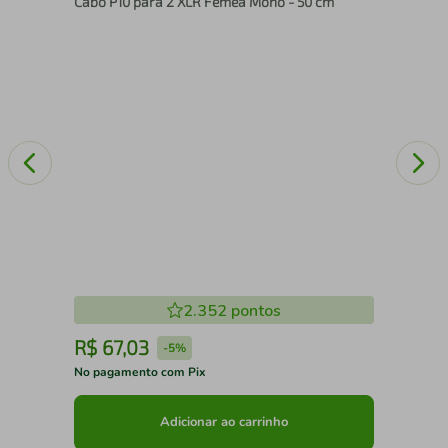
Cabo P10 para 2 XLR Fêmea Mono - 50 cm
Me
2.352
pontos
R$
67
,
03
R
-
5%
No pagamento com Pix
No 
Adicionar ao carrinho