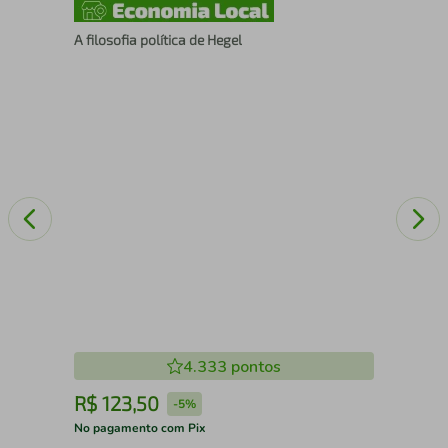
A filosofia política de Hegel
10 
4.333
pontos
R$
123
,
50
R
-
5%
No pagamento com Pix
No 