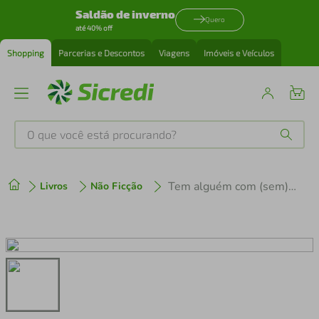
Saldão de inverno
Quero
até 40% off
Shopping
Parcerias e Descontos
Viagens
Imóveis e Veículos
O que você está procurando?
Produtos mais buscados
Tem alguém com (sem) chupeta
Livros
Não Ficção
tenis
1
º
cafeteira
2
º
perfume
3
º