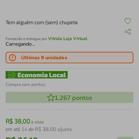
air fryer
4
º
iphone
5
º
Tem alguém com (sem) chupeta
Vitrola Loja Virtual
Fornecido e entregue por
Carregando…
Últimas 8 unidades
Compre com pontos:
1.267
pontos
R$
38
,
00
à vista
em até
1
x de
R$
38
,
00
s/juros