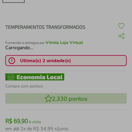
air fryer
4
º
iphone
5
º
TEMPERAMENTOS TRANSFORMADOS
Vitrola Loja Virtual
Fornecido e entregue por
Carregando…
Última(s) 2 unidade(s)
Compre com pontos:
2.330
pontos
R$
69
,
90
à vista
em até
2
x de
R$
34
,
95
s/juros