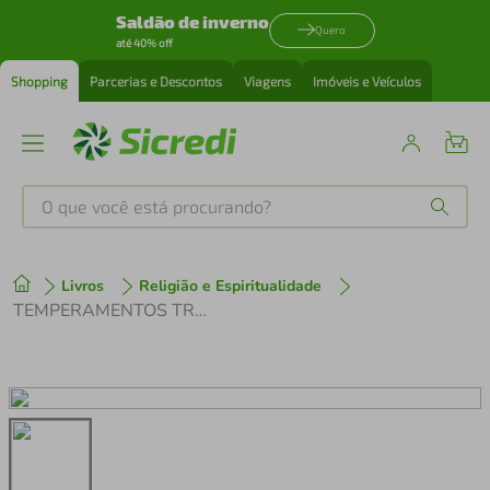
Saldão de inverno
Quero
até 40% off
Shopping
Parcerias e Descontos
Viagens
Imóveis e Veículos
O que você está procurando?
Produtos mais buscados
Livros
Religião e Espiritualidade
tenis
1
º
TEMPERAMENTOS TRANSFORMADOS
cafeteira
2
º
perfume
3
º