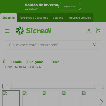
Saldão de inverno
Quero
até 40% off
Shopping
Parcerias e Descontos
Viagens
Imóveis e Veículos
O que você está procurando?
Produtos mais buscados
Moda
Calçados
Tênis
tenis
1
º
TENIS ADIDAS DURAMO RC2
cafeteira
2
º
perfume
3
º