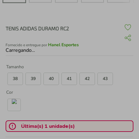
air fryer
4
º
iphone
5
º
TENIS ADIDAS DURAMO RC2
Hanel Esportes
Fornecido e entregue por
Carregando…
Tamanho
38
39
40
41
42
43
Cor
Última(s) 1 unidade(s)