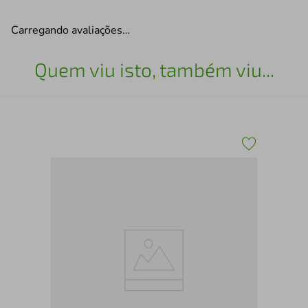
Carregando avaliações…
Quem viu isto, também viu...
ja
Tên
Ct2