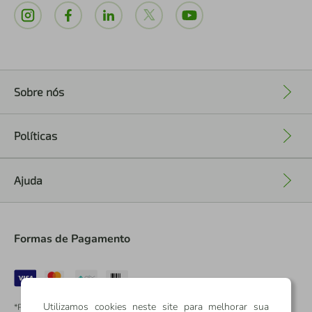
Sobre nós
+
Políticas
+
Ajuda
+
Formas de Pagamento
Utilizamos cookies neste site para melhorar sua
*Pontos dos Cartões Sicredi