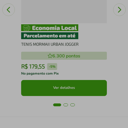
TENIS MORMAII URBAN JOGGER
6.300
pontos
R$
179
,
55
R
-
5%
No pagamento com Pix
No 
Ver detalhes