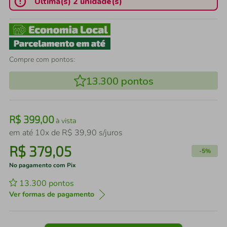
Última(s) 2 unidade(s)
Compre com pontos:
13.300
pontos
R$
399
,
00
à vista
em até
10
x de
R$
39
,
90
s/juros
R$
379
,
05
-
5%
No pagamento com Pix
13.300
pontos
Ver formas de pagamento