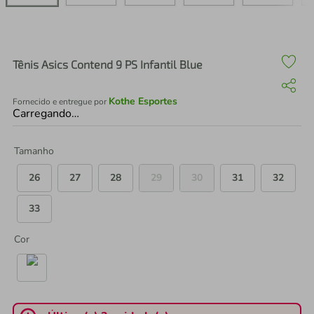
air fryer
4
º
iphone
5
º
Tênis Asics Contend 9 PS Infantil Blue
Kothe Esportes
Fornecido e entregue por
Carregando…
Tamanho
26
27
28
29
30
31
32
33
Cor