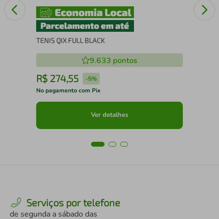
TENIS QIX FULL BLACK
9.633
pontos
R$
274
,
55
R
-
5%
No pagamento com Pix
No 
Ver detalhes
Serviços por telefone
de segunda a sábado das