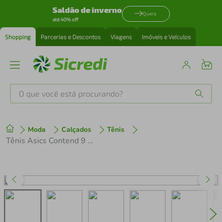
Saldão de inverno
Quero
até 40% off
Shopping
Parcerias e Descontos
Viagens
Imóveis e Veículos
O que você está procurando?
Produtos mais buscados
Moda
Calçados
Tênis
tenis
1
º
Tênis Asics Contend 9 PS Infantil Blue
cafeteira
2
º
perfume
3
º