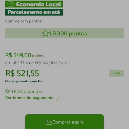
Compre com pontos:
18.300
pontos
R$
549
,
00
à vista
em até
10
x de
R$
54
,
90
s/juros
R$
521
,
55
-
5%
No pagamento com Pix
18.300
pontos
Ver formas de pagamento
Comprar agora