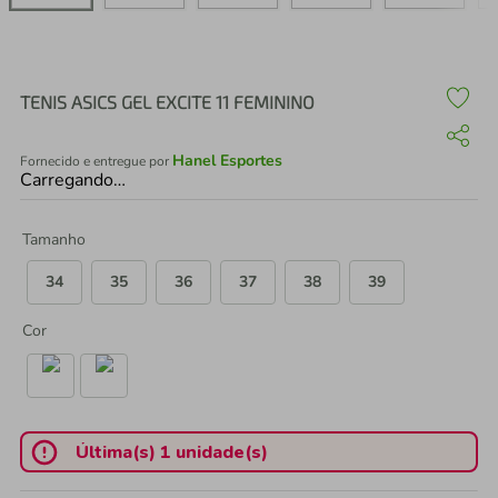
air fryer
4
º
iphone
5
º
TENIS ASICS GEL EXCITE 11 FEMININO
Hanel Esportes
Fornecido e entregue por
Carregando…
Tamanho
34
35
36
37
38
39
Cor
Última(s) 1 unidade(s)