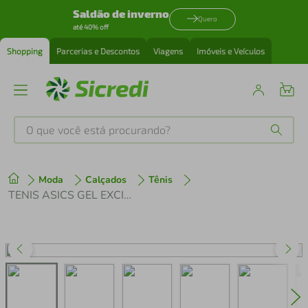
Saldão de inverno
Quero
até 40% off
Shopping
Parcerias e Descontos
Viagens
Imóveis e Veículos
O que você está procurando?
Produtos mais buscados
Moda
Calçados
Tênis
tenis
1
º
TENIS ASICS GEL EXCITE 11 FEMININO
cafeteira
2
º
perfume
3
º