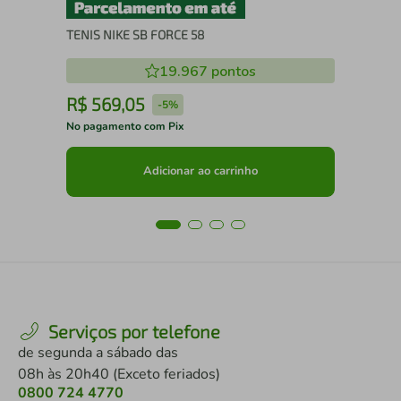
TENIS NIKE SB FORCE 58
19.967
pontos
R$
569
,
05
R
-
5%
No pagamento com Pix
No 
Adicionar ao carrinho
Serviços por telefone
de segunda a sábado das
08h às 20h40 (Exceto feriados)
0800 724 4770