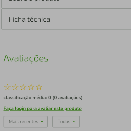
Ficha técnica
Avaliações
☆
☆
☆
☆
☆
classificação média: 0
(0 avaliações)
Faça login para avaliar este produto
Mais recentes
Todos