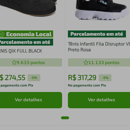
Tênis Infantil Fila Disruptor V
Preto Rosa
NIS QIX FULL BLACK
9.633
pontos
11.133
pontos
$
274
,
55
R$
317
,
29
-
5%
-
5%
 pagamento com Pix
No pagamento com Pix
Ver detalhes
Ver detalhes