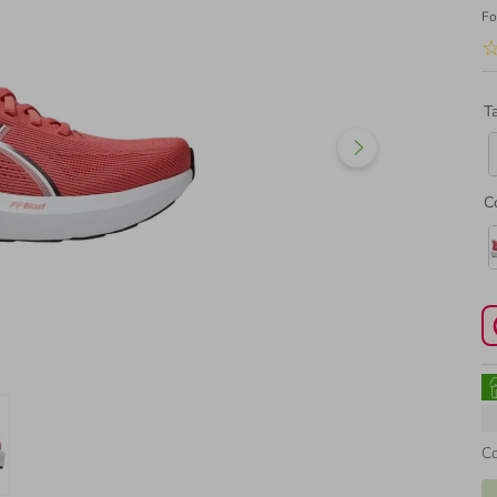
Fo
T
C
C