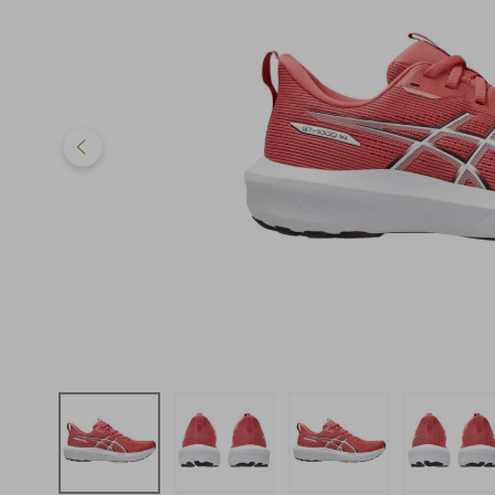
iphone
5
º