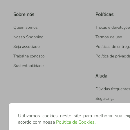
Sobre nós
Políticas
Quem somos
Trocas e devoluçõe
Nosso Shopping
Termos de uso
Seja associado
Políticas de entreg
Trabalhe conosco
Política de privaci
Sustentabilidade
Ajuda
Dúvidas frequente
Segurança
Utilizamos cookies neste site para melhorar sua ex
acordo com nossa
Política de Cookies
.