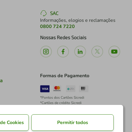
SAC
Informações, elogios e reclamações
0800 724 7220
Nossas Redes Sociais
Formas de Pagamento
ia
*Pontos dos Cartões Sicredi
*Cartões de crédito Sicredi
*Boleto exclusivo para associados PJ
*É vedada a cobrança de preço superior, valor ou
encargo adicional para pagamentos por meio de
 de Cookies
Permitir todos
Pix à vista.