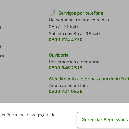
Serviços por telefone
De segunda a sexta-feira das
08h às 20h40
s
Sábado das 8h às 18h40
0800 724 4770
a
Ouvidoria
dade
Reclamações e denúncias
0800 646 2519
Atendimento a pessoas com deficiênc
Auditivo ou de fala
s
0800 724 0525
periência de navegação de
Gerenciar Permissões