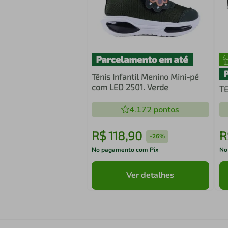
Tênis Infantil Menino Mini-pé
com LED 2501. Verde
TE
4.172
pontos
R$
118
,
90
R
-
26%
No pagamento com Pix
No
Ver detalhes