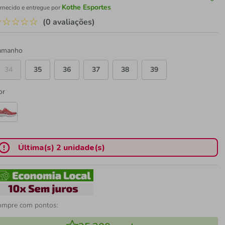
Kothe Esportes
rnecido e entregue por
☆
☆
☆
☆
☆
(0 avaliações)
amanho
34
35
36
37
38
39
or
Última(s) 2 unidade(s)
ompre com pontos: