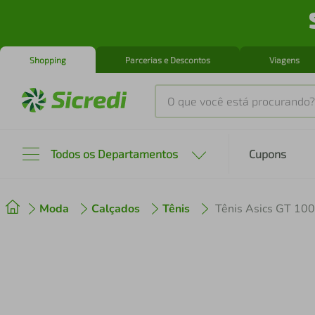
Shopping
Parcerias e Descontos
Viagens
O que você está procurando?
Produtos mais buscados
Todos os Departamentos
Cupons
tenis
1
º
Moda
Calçados
Tênis
Tênis Asics GT 10
cafeteira
2
º
perfume
3
º
air fryer
4
º