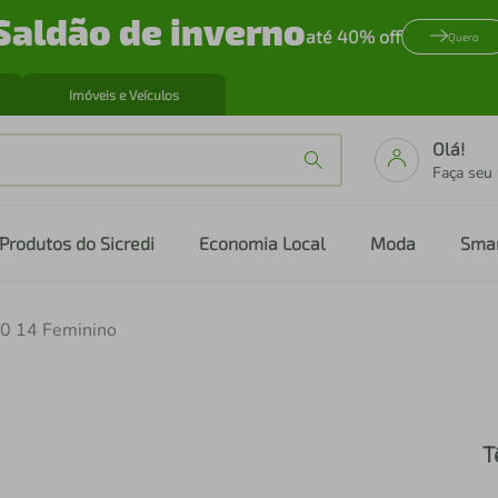
Saldão de inverno
até 40% off
Quero
Imóveis e Veículos
Olá!
Faça seu
Produtos do Sicredi
Economia Local
Moda
Sma
00 14 Feminino
T