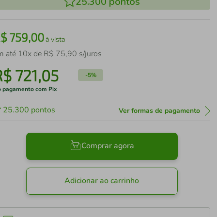
25.300
pontos
R$
759
,
00
à vista
m até
10
x de
R$
75
,
90
s/juros
R$
721
,
05
-
5%
 pagamento com Pix
25.300
pontos
Ver formas de pagamento
Comprar agora
Adicionar ao carrinho