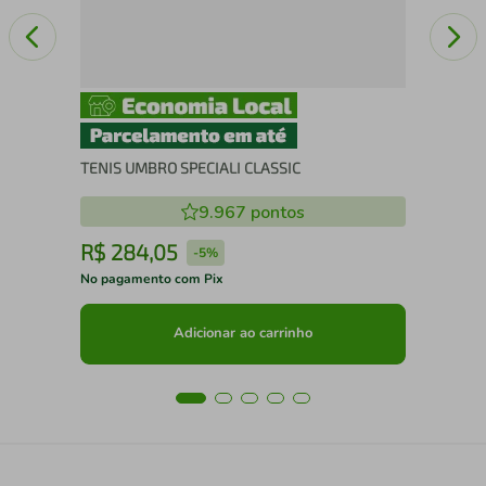
TENIS UMBRO SPECIALI CLASSIC
9.967
pontos
R$
284
,
05
R
-
5%
No pagamento com Pix
No 
Adicionar ao carrinho