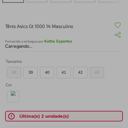
air fryer
4
º
iphone
5
º
Tênis Asics Gt 1000 14 Masculino
Kothe Esportes
Fornecido e entregue por
Carregando…
Tamanho
38
39
40
41
42
43
Cor
Última(s) 2 unidade(s)