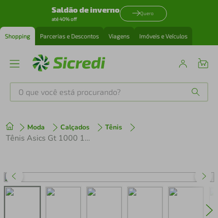
Saldão de inverno
Quero
até 40% off
Shopping
Parcerias e Descontos
Viagens
Imóveis e Veículos
O que você está procurando?
Produtos mais buscados
Moda
Calçados
Tênis
tenis
1
º
Tênis Asics Gt 1000 14 Masculino
cafeteira
2
º
perfume
3
º