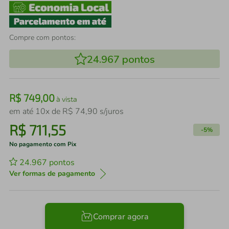
Compre com pontos:
24.967
pontos
R$
749
,
00
à vista
em até
10
x de
R$
74
,
90
s/juros
R$
711
,
55
-
5%
No pagamento com Pix
24.967
pontos
Ver formas de pagamento
Comprar agora