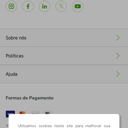
Sobre nós
+
Políticas
+
Ajuda
+
Formas de Pagamento
Utilizamos cookies neste site para melhorar sua
*Pontos dos Cartões Sicredi