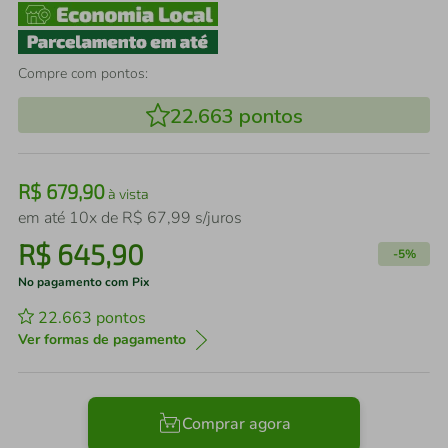
Compre com pontos:
22.663
pontos
R$
679
,
90
à vista
em até
10
x de
R$
67
,
99
s/juros
R$
645
,
90
-
5%
No pagamento com Pix
22.663
pontos
Ver formas de pagamento
Comprar agora