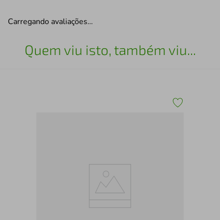
Carregando avaliações…
Quem viu isto, também viu...
Tên
Sa