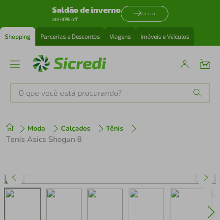
Saldão de inverno
Quero
até 40% off
Shopping
Parcerias e Descontos
Viagens
Imóveis e Veículos
O que você está procurando?
Produtos mais buscados
Moda
Calçados
Tênis
tenis
1
º
Tenis Asics Shogun 8
cafeteira
2
º
perfume
3
º