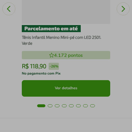
Tênis Infantil Menino Mini-pé com LED 2501.
Verde
4.172
pontos
R$
118
,
90
R
-
26%
No pagamento com Pix
No 
Ver detalhes