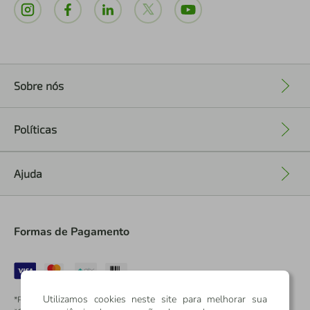
Sobre nós
+
Políticas
+
Ajuda
+
Formas de Pagamento
Utilizamos cookies neste site para melhorar sua
*Pontos dos Cartões Sicredi