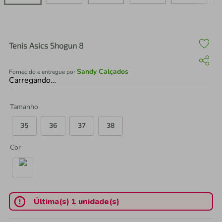
air fryer
4
º
iphone
5
º
Tenis Asics Shogun 8
Sandy Calçados
Fornecido e entregue por
Carregando…
Tamanho
35
36
37
38
Cor
Última(s) 1 unidade(s)