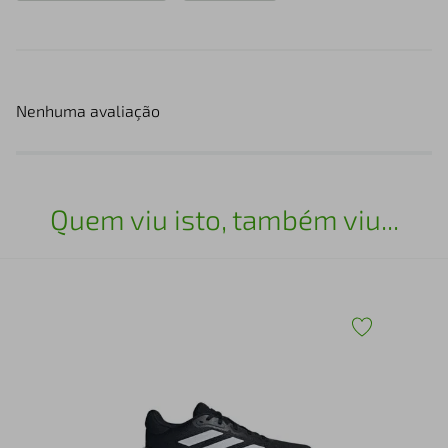
Nenhuma avaliação
Quem viu isto, também viu...
a
TEN