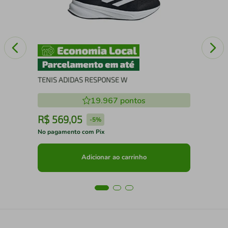
TENIS ADIDAS RESPONSE W
19.967
pontos
R$
569
,
05
R
-
5%
No pagamento com Pix
No 
Adicionar ao carrinho