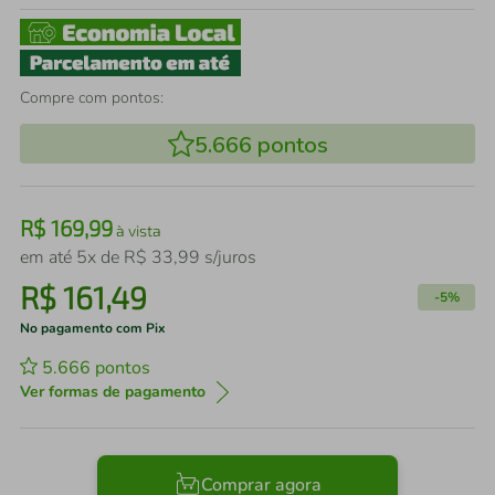
Compre com pontos:
5.666
pontos
R$
169
,
99
à vista
em até
5
x de
R$
33
,
99
s/juros
R$
161
,
49
-
5%
No pagamento com Pix
5.666
pontos
Ver formas de pagamento
Comprar agora