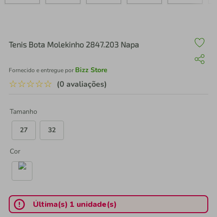
air fryer
4
º
iphone
5
º
Tenis Bota Molekinho 2847.203 Napa
Bizz Store
Fornecido e entregue por
☆
☆
☆
☆
☆
(0 avaliações)
Tamanho
27
32
Cor
Última(s) 1 unidade(s)