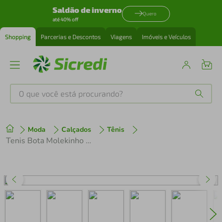
Saldão de inverno
Quero
até 40% off
Shopping
Parcerias e Descontos
Viagens
Imóveis e Veículos
O que você está procurando?
Produtos mais buscados
Moda
Calçados
Tênis
tenis
1
º
Tenis Bota Molekinho 2847.203 Napa
cafeteira
2
º
perfume
3
º