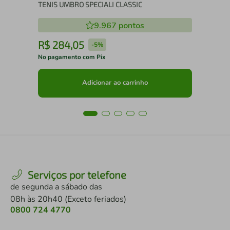
TENIS UMBRO SPECIALI CLASSIC
9.967
pontos
R$
284
,
05
R
-
5%
No pagamento com Pix
No 
Adicionar ao carrinho
Serviços por telefone
de segunda a sábado das
08h às 20h40 (Exceto feriados)
0800 724 4770