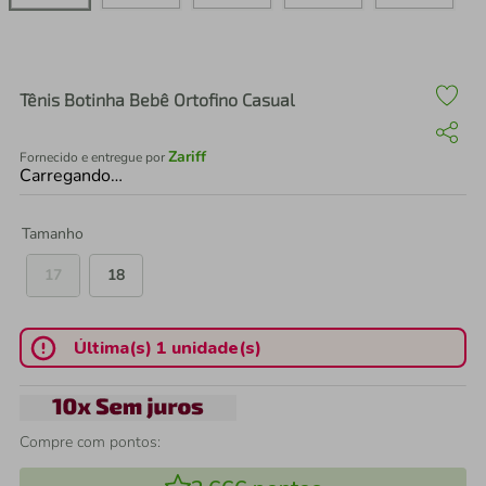
air fryer
4
º
iphone
5
º
Tênis Botinha Bebê Ortofino Casual
Zariff
Fornecido e entregue por
Carregando…
Tamanho
17
18
Última(s) 1 unidade(s)
Compre com pontos: