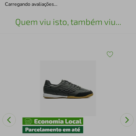
Carregando avaliações…
Quem viu isto, também viu...
ne
TEN