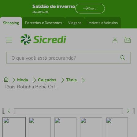
Saldão de inverno
Quero
até 40% off
Shopping
Parcerias e Descontos
Viagens
Imóveis e Veículos
O que você está procurando?
Produtos mais buscados
Moda
Calçados
Tênis
tenis
1
º
Tênis Botinha Bebê Ortofino Casual
cafeteira
2
º
perfume
3
º