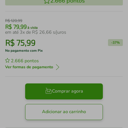
2.666
pontos
R$
120
,
99
R$
79
,
99
à vista
em até
3
x de
R$
26
,
66
s/juros
R$
75
,
99
-
37%
No pagamento com Pix
2.666
pontos
Ver formas de pagamento
Comprar agora
Adicionar ao carrinho