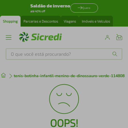
Saldão de inverno
Quero
até 40% off
Shopping
Parcerias e Descontos
Viagens
Imóveis e Veículos
O que você está procurando?
Produtos mais buscados
tenis-botinha-infantil-menino-de-dinossauro-verde-114808
tenis
1
º
cafeteira
2
º
perfume
3
º
OOPS!