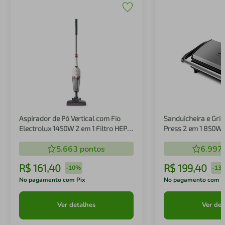
Aspirador de Pó Vertical com Fio
Sanduicheira e Gril
Electrolux 1450W 2 em 1 Filtro HEPA
Press 2 em 1 850W
Branco (STK14B)
5.663
pontos
6.997
R$
161
,
40
R$
199
,
40
-
10%
-
13
No pagamento com Pix
No pagamento com P
Ver detalhes
Ver det