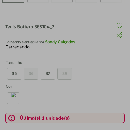
air fryer
4
º
iphone
5
º
Tenis Bottero 365104_2
Sandy Calçados
Fornecido e entregue por
Carregando…
Tamanho
35
36
37
39
Cor
Última(s) 1 unidade(s)