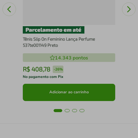
Tênis Slip On Feminino Lança Perfume
537te001149 Preto
14.343
pontos
R$
408
,
78
R
-
26%
No pagamento com Pix
No 
Adicionar ao carrinho