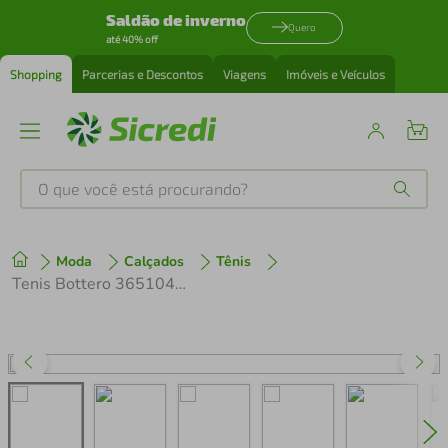
Saldão de inverno
Quero
até 40% off
Shopping
Parcerias e Descontos
Viagens
Imóveis e Veículos
O que você está procurando?
Produtos mais buscados
Moda
Calçados
Tênis
tenis
1
º
Tenis Bottero 365104_2
cafeteira
2
º
perfume
3
º