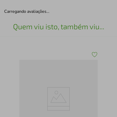
Carregando avaliações…
Quem viu isto, também viu...
ja
TEN