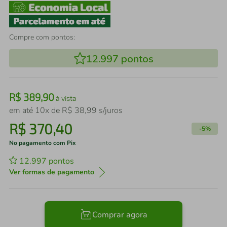
Compre com pontos:
12.997
pontos
R$
389
,
90
à vista
em até
10
x de
R$
38
,
99
s/juros
R$
370
,
40
-
5%
No pagamento com Pix
12.997
pontos
Ver formas de pagamento
Comprar agora