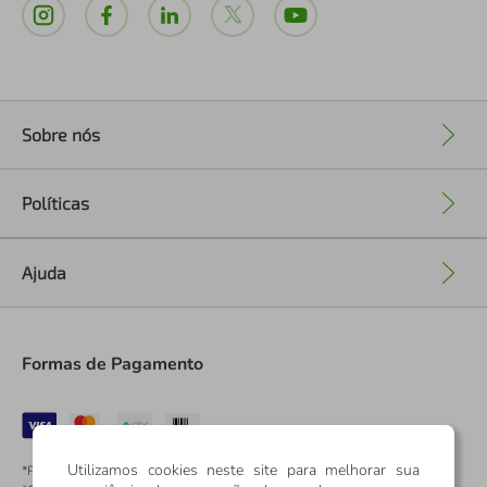
Sobre nós
+
Políticas
+
Ajuda
+
Formas de Pagamento
Utilizamos cookies neste site para melhorar sua
*Pontos dos Cartões Sicredi