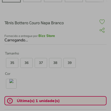
air fryer
4
º
iphone
5
º
Tênis Bottero Couro Napa Branco
Bizz Store
Fornecido e entregue por
Carregando…
Tamanho
35
36
37
38
39
Cor
Última(s) 1 unidade(s)