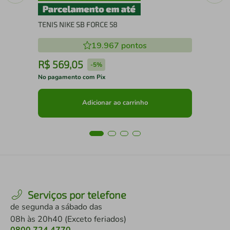
TENIS NIKE SB FORCE 58
19.967
pontos
R$
569
,
05
R
-
5%
No pagamento com Pix
No 
Adicionar ao carrinho
Serviços por telefone
de segunda a sábado das
08h às 20h40 (Exceto feriados)