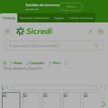
Saldão de inverno
Quero
até 40% off
Shopping
Parcerias e Descontos
Viagens
Imóveis e Veículos
O que você está procurando?
Produtos mais buscados
Moda
Calçados
Tênis
tenis
1
º
Tênis Bottero Couro Napa Branco
cafeteira
2
º
perfume
3
º