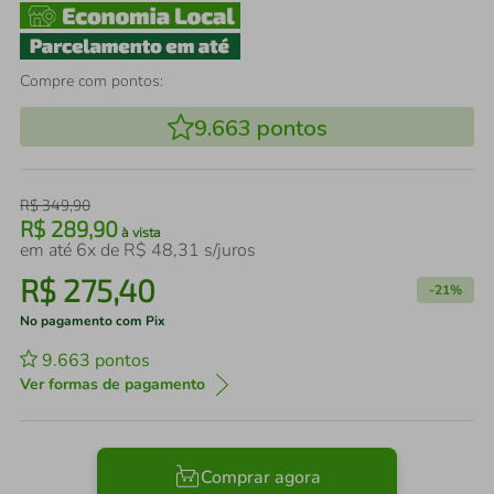
Compre com pontos:
9.663
pontos
R$
349
,
90
R$
289
,
90
à vista
em até
6
x de
R$
48
,
31
s/juros
R$
275
,
40
-
21%
No pagamento com Pix
9.663
pontos
Ver formas de pagamento
Comprar agora