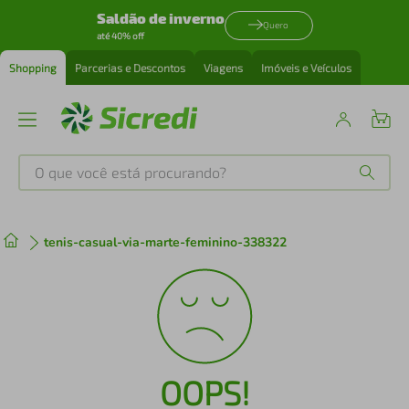
Saldão de inverno
Quero
até 40% off
Shopping
Parcerias e Descontos
Viagens
Imóveis e Veículos
O que você está procurando?
Produtos mais buscados
tenis-casual-via-marte-feminino-338322
tenis
1
º
cafeteira
2
º
perfume
3
º
OOPS!