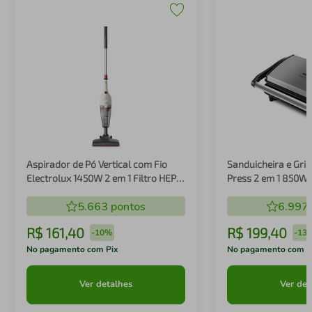
Aspirador de Pó Vertical com Fio
Sanduicheira e Gril
Electrolux 1450W 2 em 1 Filtro HEPA
Press 2 em 1 850W
Branco (STK14B)
5.663
pontos
6.997
R$
161
,
40
R$
199
,
40
-
10%
-
13
No pagamento com Pix
No pagamento com P
Ver detalhes
Ver det