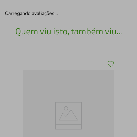
Carregando avaliações…
Quem viu isto, também viu...
Tên
370