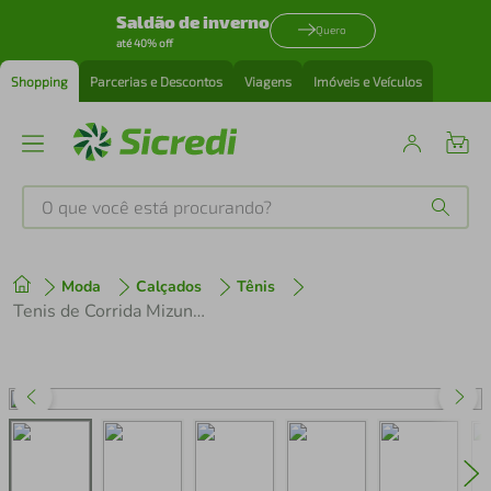
Saldão de inverno
Quero
até 40% off
Shopping
Parcerias e Descontos
Viagens
Imóveis e Veículos
O que você está procurando?
Produtos mais buscados
Moda
Calçados
Tênis
tenis
1
º
Tenis de Corrida Mizuno Space 5
cafeteira
2
º
perfume
3
º