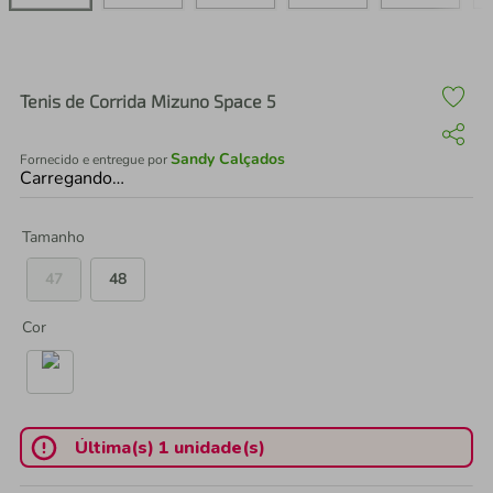
air fryer
4
º
iphone
5
º
Tenis de Corrida Mizuno Space 5
Sandy Calçados
Fornecido e entregue por
Carregando…
Tamanho
47
48
Cor
Última(s) 1 unidade(s)