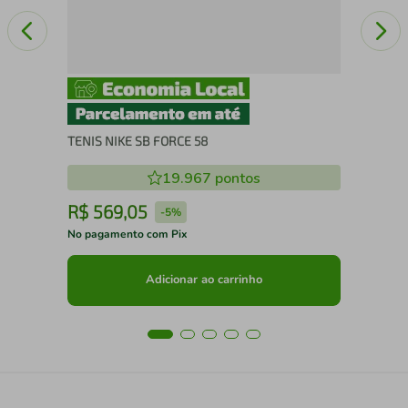
TENIS NIKE SB FORCE 58
19.967
pontos
R$
569
,
05
R
-
5%
No pagamento com Pix
No 
Adicionar ao carrinho