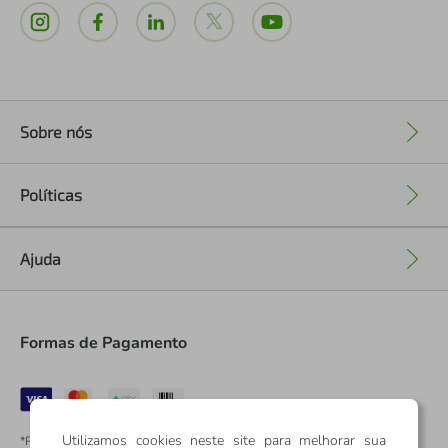
Sobre nós
+
Políticas
+
Ajuda
+
Formas de Pagamento
Utilizamos cookies neste site para melhorar sua
*Pontos dos Cartões Sicredi