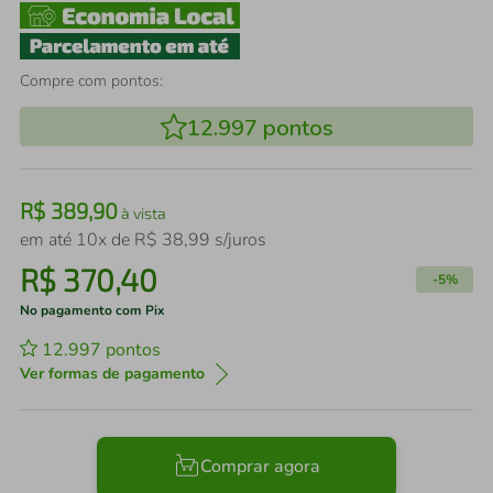
Compre com pontos:
12.997
pontos
R$
389
,
90
à vista
em até
10
x de
R$
38
,
99
s/juros
R$
370
,
40
-
5%
No pagamento com Pix
12.997
pontos
Ver formas de pagamento
Comprar agora