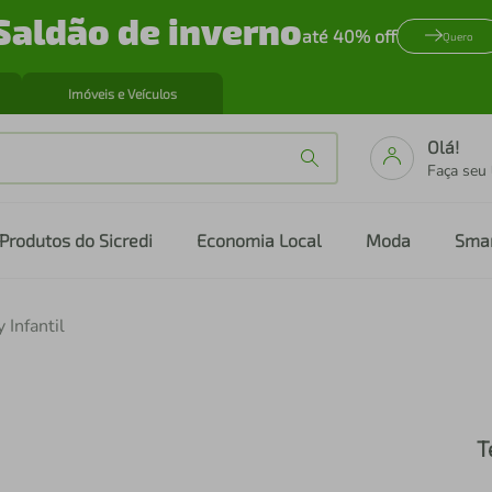
Saldão de inverno
até 40% off
Quero
Imóveis e Veículos
Olá!
Faça seu
Produtos do Sicredi
Economia Local
Moda
Sma
 Infantil
T