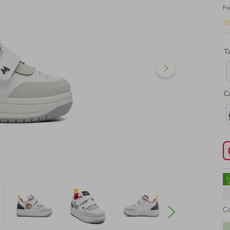
Fo
T
C
C