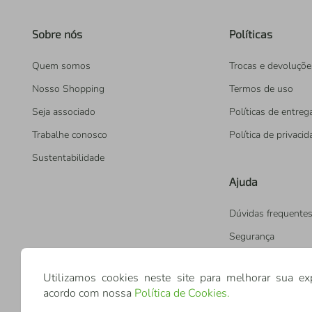
Sobre nós
Políticas
Quem somos
Trocas e devoluçõe
Nosso Shopping
Termos de uso
Seja associado
Políticas de entreg
Trabalhe conosco
Política de privaci
Sustentabilidade
Ajuda
Dúvidas frequente
Segurança
Utilizamos cookies neste site para melhorar sua ex
acordo com nossa
Política de Cookies
.