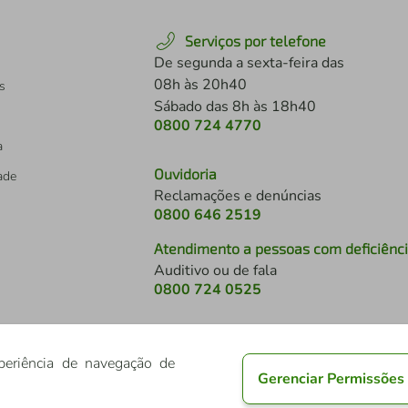
Serviços por telefone
De segunda a sexta-feira das
08h às 20h40
s
Sábado das 8h às 18h40
0800 724 4770
a
Ouvidoria
dade
Reclamações e denúncias
0800 646 2519
Atendimento a pessoas com deficiênc
Auditivo ou de fala
s
0800 724 0525
periência de navegação de
Gerenciar Permissões