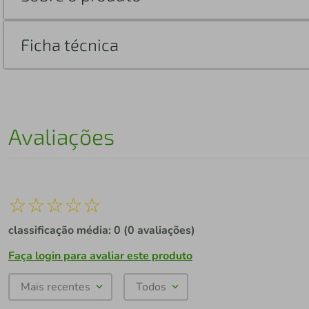
Ficha técnica
Avaliações
☆
☆
☆
☆
☆
classificação média: 0
(0 avaliações)
Faça login para avaliar este produto
Mais recentes
Todos