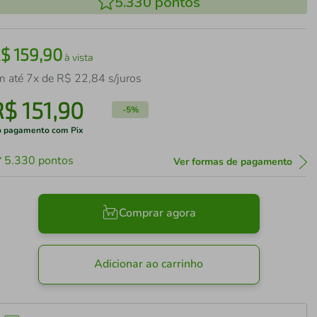
5.330
pontos
R$
159
,
90
à vista
m até
7
x de
R$
22
,
84
s/juros
R$
151
,
90
-
5%
 pagamento com Pix
5.330
pontos
Ver formas de pagamento
Comprar agora
Adicionar ao carrinho