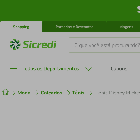
Shopping
Parcerias e Descontos
Viagens
O que você está procurando?
Produtos mais buscados
Todos os Departamentos
Cupons
tenis
1
º
Moda
Calçados
Tênis
Tenis Disney Mickey
cafeteira
2
º
perfume
3
º
air fryer
4
º