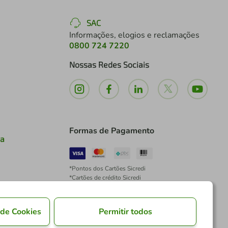
SAC
Informações, elogios e reclamações
0800 724 7220
Nossas Redes Sociais
Formas de Pagamento
ia
*Pontos dos Cartões Sicredi
*Cartões de crédito Sicredi
*Boleto exclusivo para associados PJ
*É vedada a cobrança de preço superior, valor ou
encargo adicional para pagamentos por meio de
 de Cookies
Permitir todos
Pix à vista.