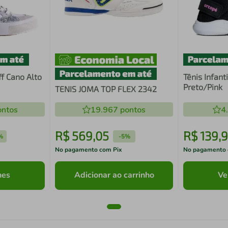
ff Cano Alto
Tênis Infant
Preto/Pink
TENIS JOMA TOP FLEX 2342
ntos
19.967
pontos
4
R$
569
,
05
R$
139
,
9
%
-
5%
No pagamento com Pix
No pagamento 
hes
Adicionar ao carrinho
Ve