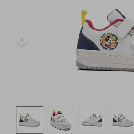
iphone
5
º