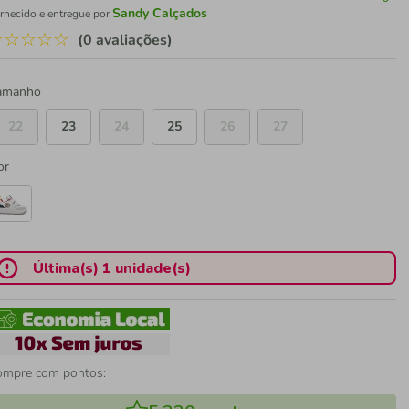
Sandy Calçados
rnecido e entregue por
☆
☆
☆
☆
☆
(0 avaliações)
amanho
22
23
24
25
26
27
or
Última(s) 1 unidade(s)
ompre com pontos: