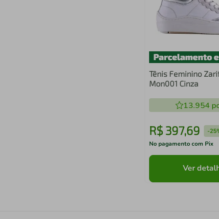
Tênis Feminino Zari
Mon001 Cinza
13.954
po
R$
397
,
69
-
25
No pagamento com Pix
Ver detal