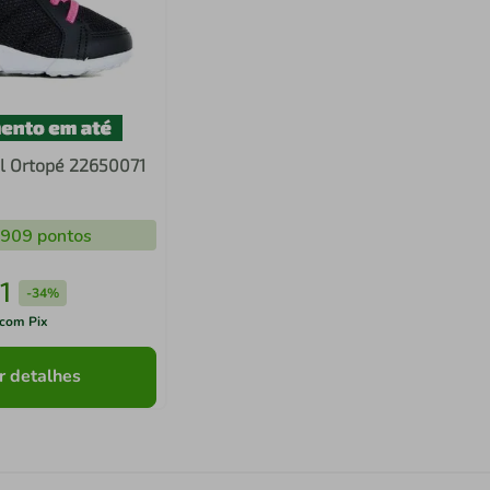
il Ortopé 22650071
.909
pontos
1
-
34%
com Pix
r detalhes