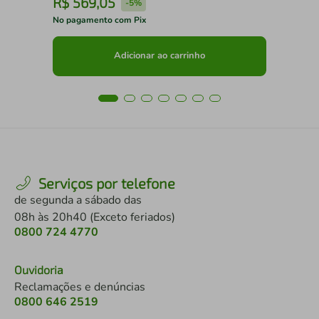
R$
569
,
05
R
-
5%
No pagamento com Pix
No 
Adicionar ao carrinho
Serviços por telefone
de segunda a sábado das
08h às 20h40 (Exceto feriados)
0800 724 4770
Ouvidoria
Reclamações e denúncias
0800 646 2519