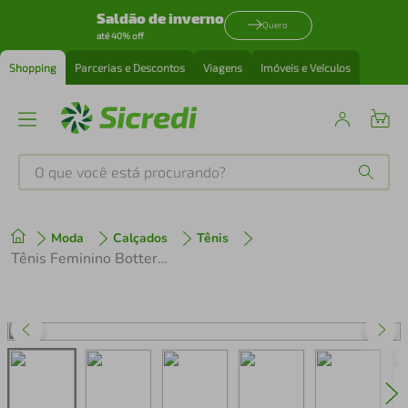
Saldão de inverno
Quero
até 40% off
Shopping
Parcerias e Descontos
Viagens
Imóveis e Veículos
O que você está procurando?
Produtos mais buscados
Moda
Calçados
Tênis
tenis
1
º
Tênis Feminino Bottero em Couro com Recortes 372606 Azul
cafeteira
2
º
perfume
3
º