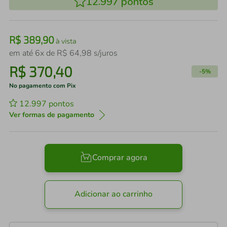
12.997
pontos
R$
389
,
90
à vista
em até
6
x de
R$
64
,
98
s/juros
R$
370
,
40
-
5%
No pagamento com Pix
12.997
pontos
Ver formas de pagamento
Comprar agora
Adicionar ao carrinho