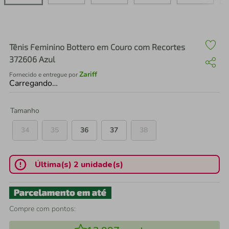
air fryer
4
º
iphone
5
º
Tênis Feminino Bottero em Couro com Recortes
372606 Azul
Zariff
Fornecido e entregue por
Carregando…
Tamanho
34
35
36
37
38
Última(s) 2 unidade(s)
Compre com pontos: