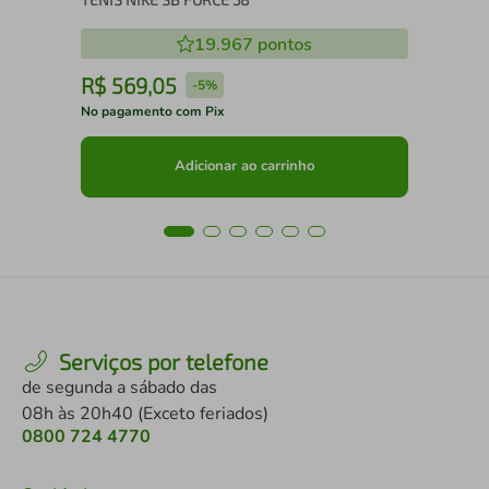
19.967
pontos
R$
569
,
05
R
-
5%
No pagamento com Pix
No 
Adicionar ao carrinho
Serviços por telefone
de segunda a sábado das
08h às 20h40 (Exceto feriados)
0800 724 4770