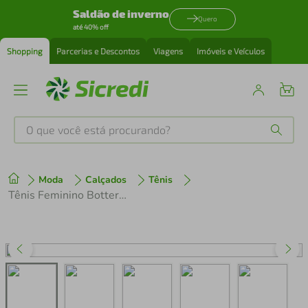
Saldão de inverno
Quero
até 40% off
Shopping
Parcerias e Descontos
Viagens
Imóveis e Veículos
O que você está procurando?
Produtos mais buscados
Moda
Calçados
Tênis
tenis
1
º
Tênis Feminino Bottero Sneakers 370402 Conhaque
cafeteira
2
º
perfume
3
º