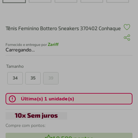
air fryer
4
º
iphone
5
º
Tênis Feminino Bottero Sneakers 370402 Conhaque
Zariff
Fornecido e entregue por
Carregando…
Tamanho
34
35
39
Última(s) 1 unidade(s)
Compre com pontos: