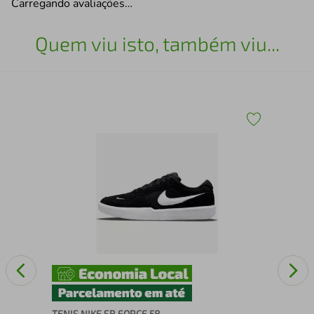
Carregando avaliações…
Quem viu isto, também viu...
TE
TENIS NIKE SB FORCE 58