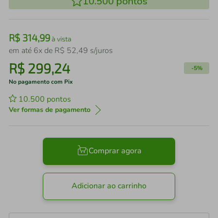
10.500
pontos
R$
314
,
99
à vista
em até
6
x de
R$
52
,
49
s/juros
R$
299
,
24
-
5%
No pagamento com Pix
10.500
pontos
Ver formas de pagamento
Comprar agora
Adicionar ao carrinho