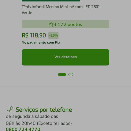
Tênis Infantil Menino Mini-pé com LED 2501.
Verde
4.172
pontos
R$
118
,
90
R
-
26%
No pagamento com Pix
No 
Ver detalhes
Serviços por telefone
de segunda a sábado das
08h às 20h40 (Exceto feriados)
0800 724 4770