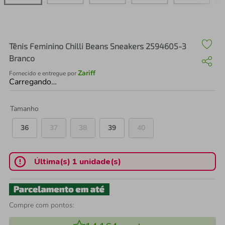
air fryer
4
º
iphone
5
º
Tênis Feminino Chilli Beans Sneakers 2594605-3
Branco
Zariff
Fornecido e entregue por
Carregando…
Tamanho
36
37
38
39
40
Última(s) 1 unidade(s)
Compre com pontos: