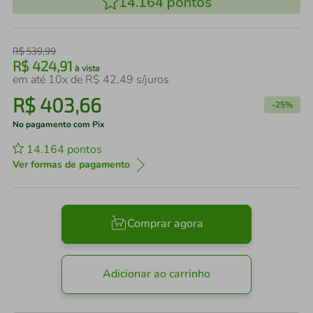
14.164
pontos
R$
539
,
99
R$
424
,
91
à vista
em até
10
x de
R$
42
,
49
s/juros
R$
403
,
66
-
25%
No pagamento com Pix
14.164
pontos
Ver formas de pagamento
Comprar agora
Adicionar ao carrinho