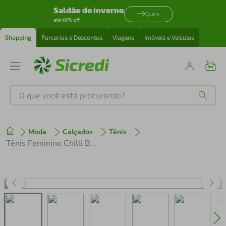
Saldão de inverno
Quero
até 40% off
Shopping
Parcerias e Descontos
Viagens
Imóveis e Veículos
O que você está procurando?
Produtos mais buscados
Moda
Calçados
Tênis
tenis
1
º
Tênis Feminino Chilli Beans Sneakers 2594605-3 Branco
cafeteira
2
º
perfume
3
º