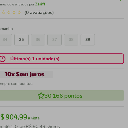
Zariff
rnecido e entregue por
☆
☆
☆
☆
☆
(0 avaliações)
amanho
34
35
36
37
38
39
Última(s) 1 unidade(s)
ompre com pontos:
30.166
pontos
R$
904
,
99
à vista
m até
10
x de
R$
90
,
49
s/juros