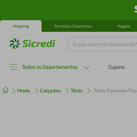
Shopping
Parcerias e Descontos
Viagens
O que você está procurando?
Produtos mais buscados
Todos os Departamentos
Cupons
tenis
1
º
Moda
Calçados
Tênis
Tênis Feminino Fila
cafeteira
2
º
perfume
3
º
air fryer
4
º