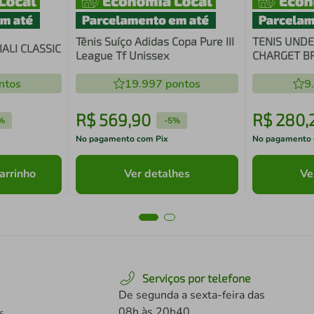
Tênis Suíço Adidas Copa Pure III
TENIS UND
ALI CLASSIC
League Tf Unissex
CHARGET B
ntos
19.997
pontos
9
R$
569
,
90
R$
280
,
%
-
5%
No pagamento com Pix
No pagamento 
arrinho
Ver detalhes
Ve
Serviços por telefone
De segunda a sexta-feira das
08h às 20h40
s