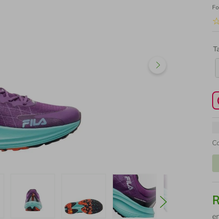
Fo
T
C
e