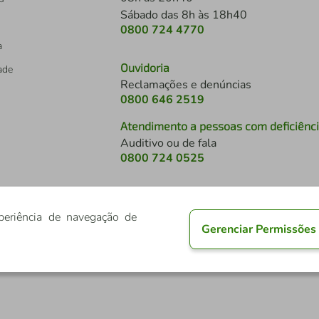
Sábado das 8h às 18h40
0800 724 4770
a
Ouvidoria
dade
Reclamações e denúncias
0800 646 2519
Atendimento a pessoas com deficiênc
Auditivo ou de fala
s
0800 724 0525
periência de navegação de
Gerenciar Permissões