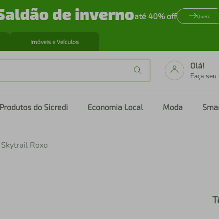
Saldão de inverno
até 40% off
Quero
Imóveis e Veículos
Olá!
Faça seu
Produtos do Sicredi
Economia Local
Moda
Sma
 Skytrail Roxo
T