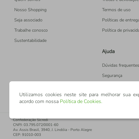
Nosso Shopping
Termos de uso
Seja associado
Políticas de entreg
Trabalhe conosco
Política de privaci
Sustentabilidade
Ajuda
Dúvidas frequente
Segurança
Utilizamos cookies neste site para melhorar sua ex
acordo com nossa
Política de Cookies
.
Confederação Sicredi
CNPJ: 03.795.072/0001-60
Av. Assis Brasil, 3940, J. Lindóia - Porto Alegre
CEP: 91010-003