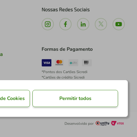
Nossas Redes Sociais
Formas de Pagamento
ia
*Pontos dos Cartões Sicredi
*Cartões de crédito Sicredi
*Boleto exclusivo para associados PJ
*É vedada a cobrança de preço superior, valor ou
encargo adicional para pagamentos por meio de
 de Cookies
Permitir todos
Pix à vista.
Desenvolvido por