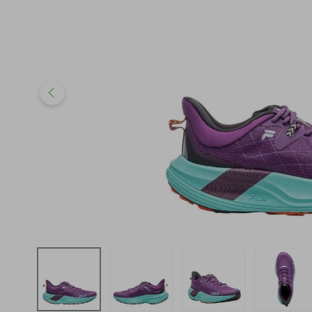
iphone
5
º