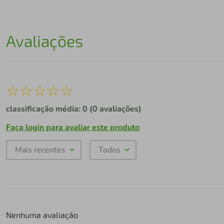
Avaliações
☆
☆
☆
☆
☆
classificação média: 0
(0 avaliações)
Faça login para avaliar este produto
Mais recentes
Todos
Nenhuma avaliação