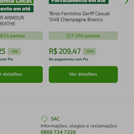
Tênis Feminino Zariff Casual
ER ARMOUR
1548 Champagne Branco
REATHE
.833
pontos
7.350
pontos
25
R$
209
,
47
R$
-
5%
-
35%
com Pix
No pagamento com Pix
No pa
r detalhes
Ver detalhes
SAC
Informações, elogios e reclamações
0800 724 7220