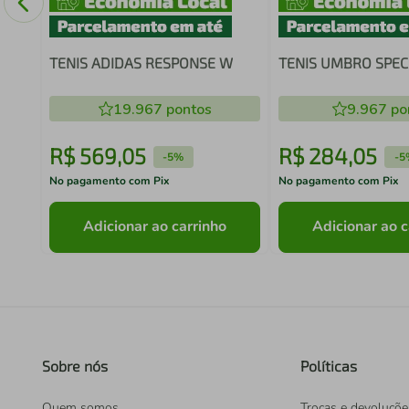
TENIS ADIDAS RESPONSE W
TENIS UMBRO SPECI
19.967
pontos
9.967
po
R$
569
,
05
R$
284
,
05
-
5%
-
5
No pagamento com Pix
No pagamento com Pix
Adicionar ao carrinho
Adicionar ao c
Sobre nós
Políticas
Quem somos
Trocas e devoluçõe