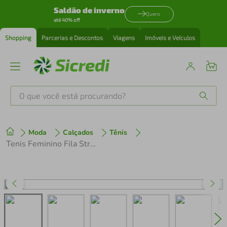
Saldão de inverno
Quero
até 40% off
Shopping
Parcerias e Descontos
Viagens
Imóveis e Veículos
O que você está procurando?
Produtos mais buscados
Moda
Calçados
Tênis
tenis
1
º
Tenis Feminino Fila Street Fit 3 Bege Vinho
cafeteira
2
º
perfume
3
º