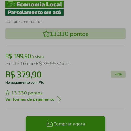
Compre com pontos:
13.330
pontos
R$
399
,
90
à vista
em até
10
x de
R$
39
,
99
s/juros
R$
379
,
90
-
5%
No pagamento com Pix
13.330
pontos
Ver formas de pagamento
Comprar agora