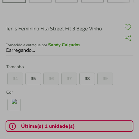
air fryer
4
º
iphone
5
º
Tenis Feminino Fila Street Fit 3 Bege Vinho
Sandy Calçados
Fornecido e entregue por
Carregando…
Tamanho
34
35
36
37
38
39
Cor
Última(s) 1 unidade(s)