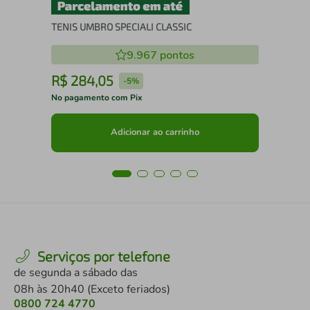
TENIS UMBRO SPECIALI CLASSIC
9.967
pontos
R$
284
,
05
R
-
5%
No pagamento com Pix
No 
Adicionar ao carrinho
Serviços por telefone
de segunda a sábado das
08h às 20h40 (Exceto feriados)
0800 724 4770