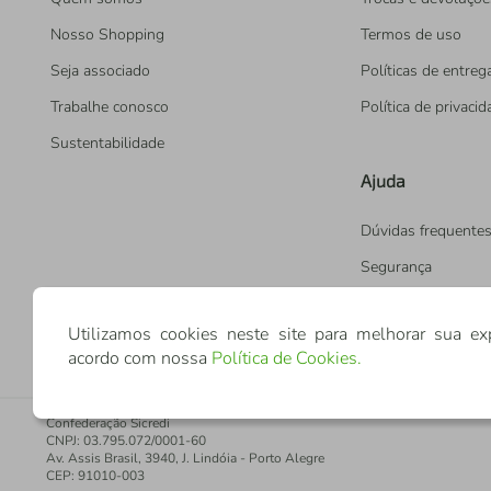
Nosso Shopping
Termos de uso
Seja associado
Políticas de entreg
Trabalhe conosco
Política de privaci
Sustentabilidade
Ajuda
Dúvidas frequente
Segurança
Utilizamos cookies neste site para melhorar sua ex
acordo com nossa
Política de Cookies
.
Confederação Sicredi
CNPJ: 03.795.072/0001-60
Av. Assis Brasil, 3940, J. Lindóia - Porto Alegre
CEP: 91010-003