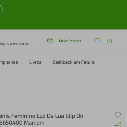
Meus Pedidos
login
para entrar
rtphones
Livros
Cashback em Fatura
ênis Feminino Luz Da Lua Slip On
8650400 Marrom