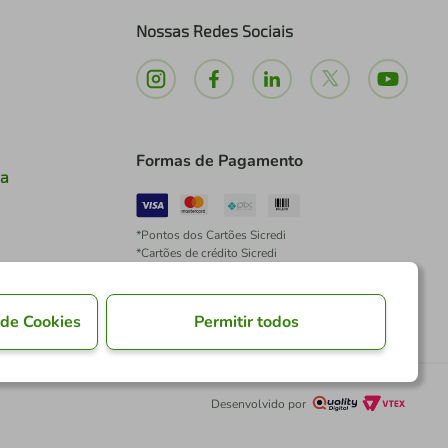
Nossas Redes Sociais
Formas de Pagamento
ia
*Pontos dos Cartões Sicredi
*Cartões de crédito Sicredi
*Boleto exclusivo para associados PJ
*É vedada a cobrança de preço superior, valor ou
encargo adicional para pagamentos por meio de
 de Cookies
Permitir todos
Pix à vista.
Desenvolvido por