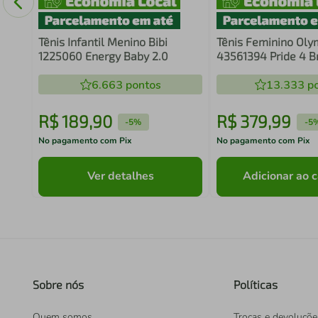
Tênis Infantil Menino Bibi
Tênis Feminino Oly
1225060 Energy Baby 2.0
43561394 Pride 4 B
6.663
pontos
13.333
po
R$
189
,
90
R$
379
,
99
-
5%
-
5
No pagamento com Pix
No pagamento com Pix
Ver detalhes
Adicionar ao c
Sobre nós
Políticas
Quem somos
Trocas e devoluçõe