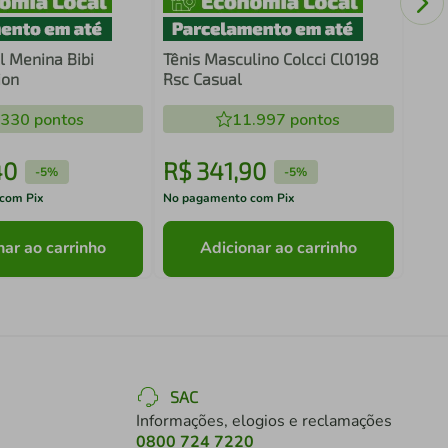
il Menina Bibi
Tênis Masculino Colcci Cl0198
ion
Rsc Casual
.330
pontos
11.997
pontos
40
R$
341
,
90
R$
-
5%
-
5%
com Pix
No pagamento com Pix
No pa
nar ao carrinho
Adicionar ao carrinho
SAC
Informações, elogios e reclamações
0800 724 7220