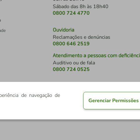
Sábado das 8h às 18h40
0800 724 4770
a
Ouvidoria
dade
Reclamações e denúncias
0800 646 2519
Atendimento a pessoas com deficiênc
Auditivo ou de fala
s
0800 724 0525
periência de navegação de
Gerenciar Permissões