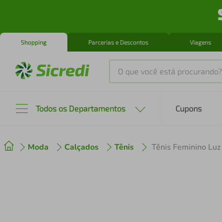
Shopping
Parcerias e Descontos
Viagens
O que você está procurando?
Produtos mais buscados
Todos os Departamentos
Cupons
tenis
1
º
Moda
Calçados
Tênis
Tênis Feminino Lu
cafeteira
2
º
perfume
3
º
air fryer
4
º