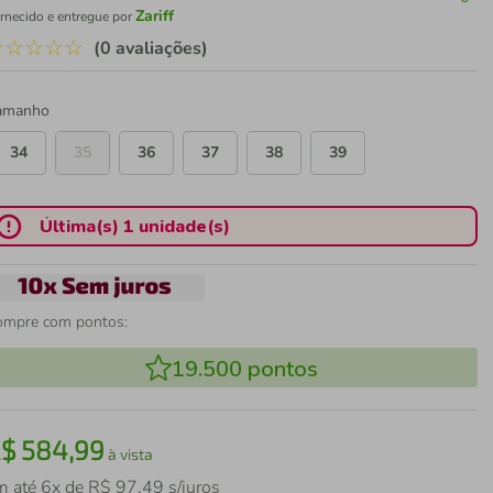
Zariff
rnecido e entregue por
☆
☆
☆
☆
☆
(0 avaliações)
amanho
34
35
36
37
38
39
Última(s) 1 unidade(s)
ompre com pontos:
19.500
pontos
R$
584
,
99
à vista
m até
6
x de
R$
97
,
49
s/juros