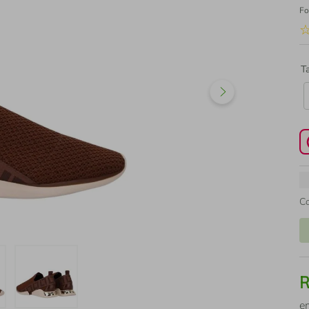
Fo
T
C
e