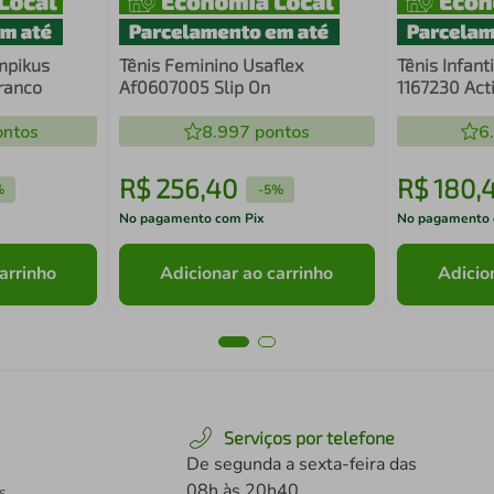
mpikus
Tênis Feminino Usaflex
Tênis Infant
ranco
Af0607005 Slip On
1167230 Act
ntos
8.997
pontos
6
R$
256
,
40
R$
180
,
%
-
5%
No pagamento com Pix
No pagamento 
arrinho
Adicionar ao carrinho
Adicio
Serviços por telefone
De segunda a sexta-feira das
08h às 20h40
s