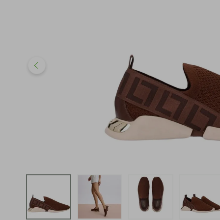
iphone
5
º