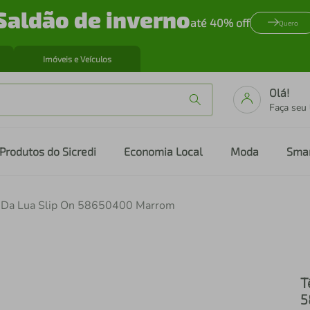
Saldão de inverno
até 40% off
Quero
Imóveis e Veículos
Olá!
Faça seu
Produtos do Sicredi
Economia Local
Moda
Sma
z Da Lua Slip On 58650400 Marrom
T
5