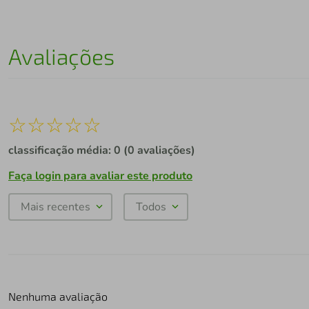
Avaliações
☆
☆
☆
☆
☆
classificação média: 0
(0 avaliações)
Faça login para avaliar este produto
Mais recentes
Todos
Nenhuma avaliação