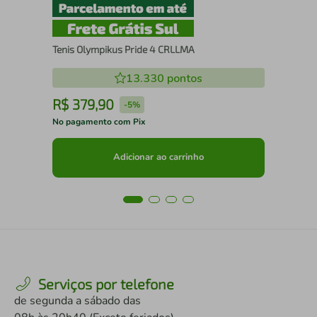
Tenis Olympikus Pride 4 CRLLMA
13.330
pontos
R$
379
,
90
R
-
5%
No pagamento com Pix
No 
Adicionar ao carrinho
Serviços por telefone
de segunda a sábado das