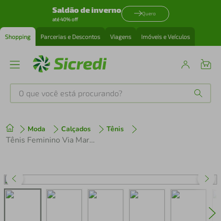
Saldão de inverno
Quero
até 40% off
Shopping
Parcerias e Descontos
Viagens
Imóveis e Veículos
O que você está procurando?
Produtos mais buscados
Moda
Calçados
Tênis
tenis
1
º
Tênis Feminino Via Marte Casual com Recortes Marrom
cafeteira
2
º
perfume
3
º