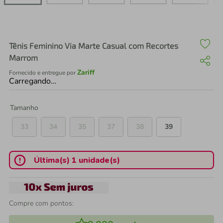
air fryer
4
º
iphone
5
º
Tênis Feminino Via Marte Casual com Recortes
Marrom
Zariff
Fornecido e entregue por
Carregando…
Tamanho
33
34
35
37
38
39
Última(s) 1 unidade(s)
Compre com pontos: