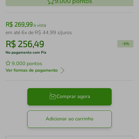
9.000
pontos
R$
269
,
99
à vista
em até
6
x de
R$
44
,
99
s/juros
R$
256
,
49
-
5%
No pagamento com Pix
9.000
pontos
Ver formas de pagamento
Comprar agora
Adicionar ao carrinho