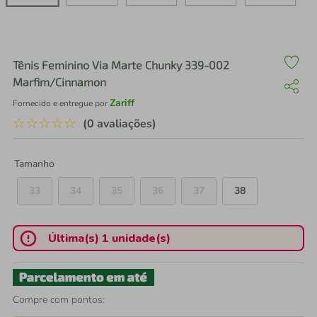
air fryer
4
º
iphone
5
º
Tênis Feminino Via Marte Chunky 339-002
Marfim/Cinnamon
Zariff
Fornecido e entregue por
☆
☆
☆
☆
☆
(0 avaliações)
Tamanho
33
34
35
36
37
38
Última(s) 1 unidade(s)
Compre com pontos: