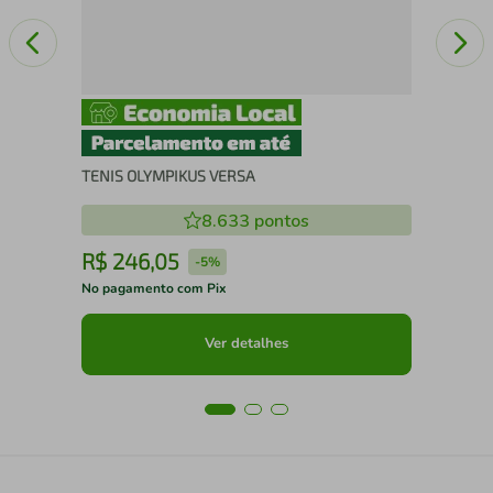
TENIS OLYMPIKUS VERSA
8.633
pontos
R$
246
,
05
R
-
5%
No pagamento com Pix
No 
Ver detalhes