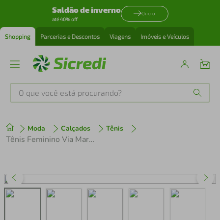
Saldão de inverno
Quero
até 40% off
Shopping
Parcerias e Descontos
Viagens
Imóveis e Veículos
O que você está procurando?
Produtos mais buscados
Moda
Calçados
Tênis
tenis
1
º
Tênis Feminino Via Marte Chunky 339-002 Marfim/Cinnamon
cafeteira
2
º
perfume
3
º