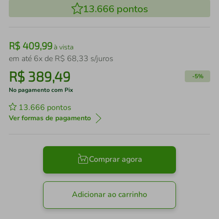
13.666
pontos
R$
409
,
99
à vista
em até
6
x de
R$
68
,
33
s/juros
R$
389
,
49
-
5%
No pagamento com Pix
13.666
pontos
Ver formas de pagamento
Comprar agora
Adicionar ao carrinho