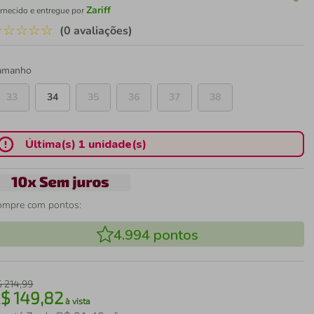
Zariff
rnecido e entregue por
☆
☆
☆
☆
☆
(0 avaliações)
amanho
33
34
35
36
37
38
Última(s) 1 unidade(s)
ompre com pontos:
4.994
pontos
$
214
,
99
R$
149
,
82
à vista