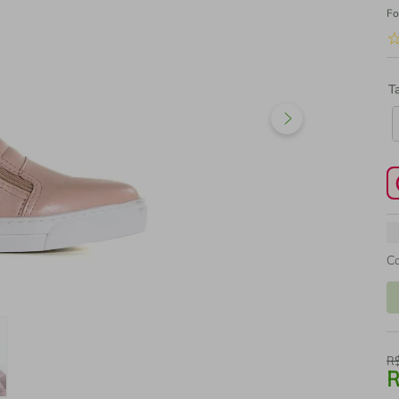
Fo
T
C
R