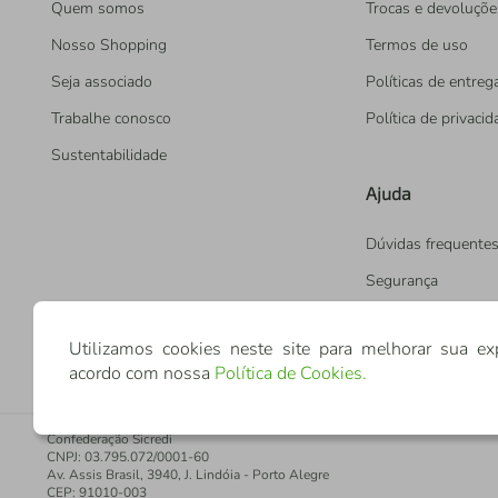
Quem somos
Trocas e devoluçõe
Nosso Shopping
Termos de uso
Seja associado
Políticas de entreg
Trabalhe conosco
Política de privaci
Sustentabilidade
Ajuda
Dúvidas frequente
Segurança
Utilizamos cookies neste site para melhorar sua ex
acordo com nossa
Política de Cookies
.
Confederação Sicredi
CNPJ: 03.795.072/0001-60
Av. Assis Brasil, 3940, J. Lindóia - Porto Alegre
CEP: 91010-003