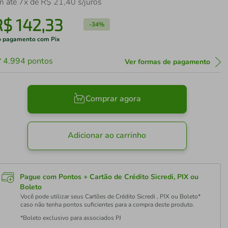
m até
7
x de
R$
21
,
40
s/juros
R$
142
,
33
-
34%
 pagamento com Pix
4.994
pontos
Ver formas de pagamento
Comprar agora
Adicionar ao carrinho
Pague com Pontos + Cartão de Crédito Sicredi, PIX ou
Boleto
Você pode utilizar seus Cartões de Crédito Sicredi , PIX ou Boleto*
caso não tenha pontos suficientes para a compra deste produto.
*Boleto exclusivo para associados PJ