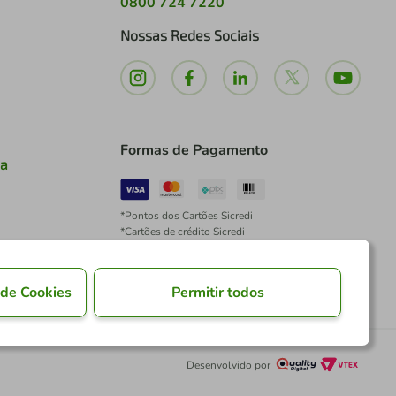
0800 724 7220
Nossas Redes Sociais
Formas de Pagamento
ia
*Pontos dos Cartões Sicredi
*Cartões de crédito Sicredi
*Boleto exclusivo para associados PJ
*É vedada a cobrança de preço superior, valor ou
encargo adicional para pagamentos por meio de
 de Cookies
Permitir todos
Pix à vista.
Desenvolvido por