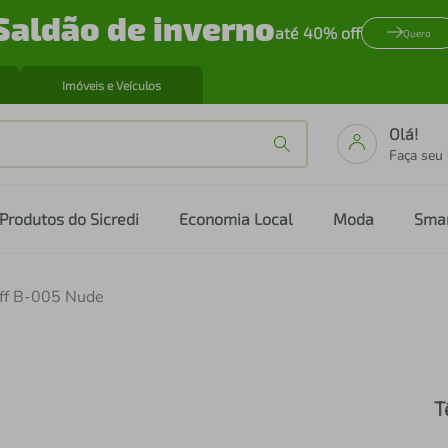
Saldão de inverno
até 40% off
Quero
Imóveis e Veículos
Olá!
Faça seu
Produtos do Sicredi
Economia Local
Moda
Sma
iff B-005 Nude
T