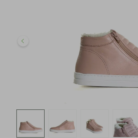
iphone
5
º