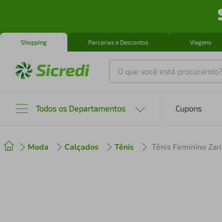
Shopping
Parcerias e Descontos
Viagens
O que você está procurando?
Produtos mais buscados
Todos os Departamentos
Cupons
tenis
1
º
Moda
Calçados
Tênis
Tênis Feminino Zar
cafeteira
2
º
perfume
3
º
air fryer
4
º