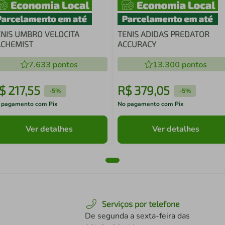
ENIS UMBRO VELOCITA
TENIS ADIDAS PREDATOR
LCHEMIST
ACCURACY
7.633
pontos
13.300
pontos
$
217
,
55
R$
379
,
05
-
5%
-
5%
 pagamento com Pix
No pagamento com Pix
Ver detalhes
Ver detalhes
Serviços por telefone
De segunda a sexta-feira das