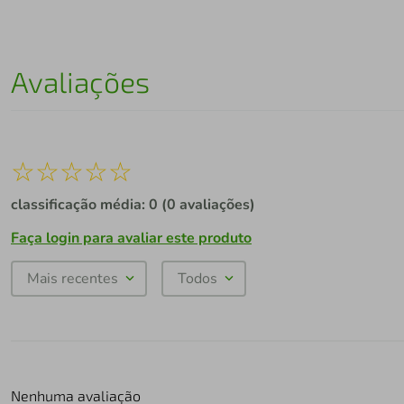
Avaliações
☆
☆
☆
☆
☆
classificação média: 0
(0 avaliações)
Faça login para avaliar este produto
Mais recentes
Todos
Nenhuma avaliação