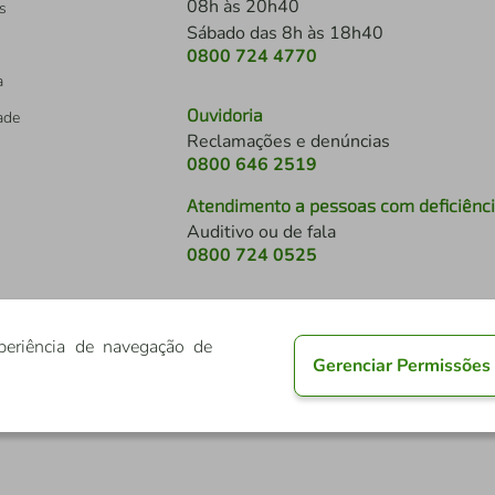
08h às 20h40
s
Sábado das 8h às 18h40
0800 724 4770
a
Ouvidoria
dade
Reclamações e denúncias
0800 646 2519
Atendimento a pessoas com deficiênc
Auditivo ou de fala
s
0800 724 0525
periência de navegação de
Gerenciar Permissões