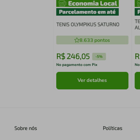
T
TENIS OLYMPIKUS SATURNO
A
8.633
pontos
R$
246
,
05
R
-
5%
No pagamento com Pix
No
Ver detalhes
Sobre nós
Políticas