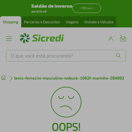
Saldão de inverno
Quero
até 40% off
Shopping
Parcerias e Descontos
Viagens
Imóveis e Veículos
O que você está procurando?
Produtos mais buscados
tenis-ferracini-masculino-nobuck-1062f-marinho-284992
tenis
1
º
cafeteira
2
º
perfume
3
º
OOPS!