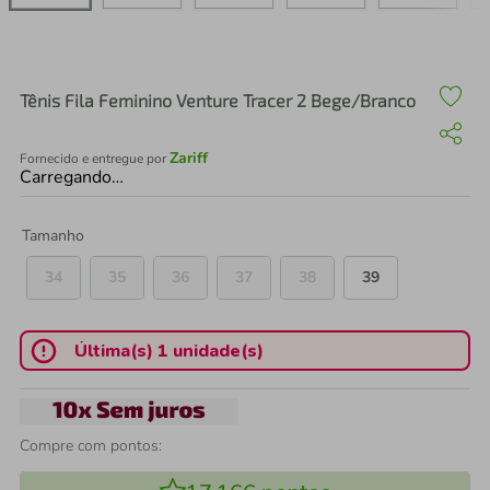
air fryer
4
º
iphone
5
º
Tênis Fila Feminino Venture Tracer 2 Bege/Branco
Zariff
Fornecido e entregue por
Carregando…
Tamanho
34
35
36
37
38
39
Última(s) 1 unidade(s)
Compre com pontos: