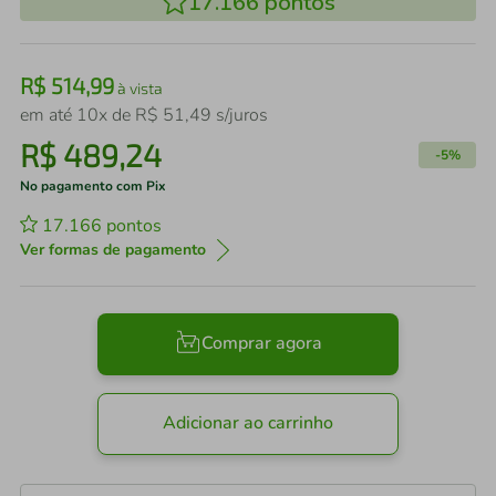
17.166
pontos
R$
514
,
99
à vista
em até
10
x de
R$
51
,
49
s/juros
R$
489
,
24
-
5%
No pagamento com Pix
17.166
pontos
Ver formas de pagamento
Comprar agora
Adicionar ao carrinho