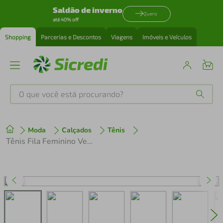
Saldão de inverno
Quero
até 40% off
Shopping
Parcerias e Descontos
Viagens
Imóveis e Veículos
O que você está procurando?
Produtos mais buscados
Moda
Calçados
Tênis
tenis
1
º
Tênis Fila Feminino Venture Tracer 2 Bege/Branco
cafeteira
2
º
perfume
3
º